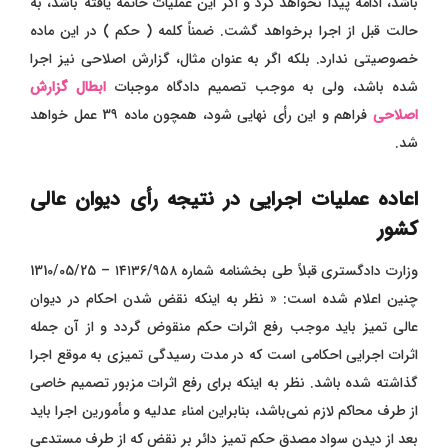
باشد، ادامه پیدا نخواهد کرد و اگر این عملیات خاتمه یافته باشد، به
حالت قبل از اجرا برخواهد گشت. ضمناً کلمه ( حکم ) در این ماده
خصوصیتی ندارد. بلکه اگر به عنوان مثال، گزارش اصلاحی نیز اجرا
شده باشد، ولی به موجب تصمیم دادگاه موجبات
ابطال گزارش
اصلاحی
فراهم و این رأی نهایی شود، همچون ماده 3۹ عمل خواهد
شد.
اعاده عملیات اجرایی در نتیجه رأی دیوان عالی
کشور
وزارت دادگستری قبلاً طی بخشنامه شماره ١٤١٣٦/٩٥٨ – 1310/05/25
چنین اعلام شده است: « نظر به اینکه نقض شدن احکام در دیوان
عالی تمیز باید موجب رفع اثرات حکم منقوض گردد و از آن جمله
اثرات اجرایی احکامی است که در مدت رسیدگی تمیزی به موقع اجرا
گذاشته شده باشد. نظر به اینکه برای رفع اثرات مزبور تصمیم خاصی
از طرف محاکم لازم نمی‌باشد، بنابراین امناء عدلیه و مأمورین اجرا باید
بعد از دیدن سواد مصدق حکم تمیز دائر بر نقض که از طرف مستدعی