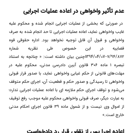
عدم تأثیر واخواهی در اعاده عملیات اجرایی
در صورتی که بخشی از عملیات اجرایی انجام شده و محکوم علیه
غایب واخواهی نماید، اعاده عملیات اجرایی تا حد انجام شده به صرف
واخواهی و قبول آن قابل توجیه نخواهد بود. اداره حقوقی قوه
قضاییه در این خصوص طی نظریه شماره
٧/٩٤/٨٧٢-1394/04/07چنین بیان داشته است: « چنانچه به استناد
تبصره ۱ ماده ۳۰۶ قانون آیین دادرسی مدنی، محکوم علیه در
مهلت‌های قانونی از حکم غیابی واخواهی نماید، با صدور قرار قبولی
واخواهی تا رسیدگی و صدور حکم و قطعیت آن، اجرای حکم متوقف
می‌شود و توقف اجرای حکم ملازمه‌ ای با اعاده عملیات اجرایی ندارد؛
به عبارت دیگر، صرف قبولی واخواهی محکوم علیه موجب رفع توقیف
از اموال وی نیست و از شمول ماده ۳۹ قانون اجرای احکام مدنی
خارج است.»
اعاده اجرا پس از نقض قرار رد دادخواست