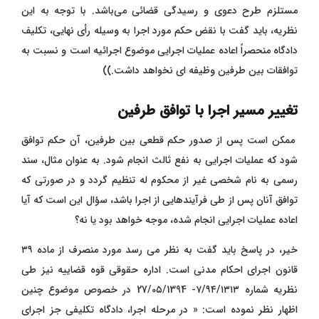
مستلزم طرح دعوی و رسیدگی قضائی می‌باشد. با توجه به این
نظریه، باید گفت با نقض حکم مورد اجرا به وسیله رأی نهایی، تکلیف
دادگاه منحصراً اعاده عملیات اجرایی موضوع اجرائیه است و نسبت به
توافقات بین طرفین وظیفه ‌ای نخواهد داشت.))
تغییر مسیر اجرا با توافق طرفین
ممکن است پس از صدور حکم قطعی بین طرفین، آن حکم توافق
شود که عملیات اجرایی به نفع ثالث انجام شود. به عنوان مثال، سند
رسمی به نام شخصی غیر از محکوم له تنظیم گردد و در صورتی که
توافق آنان پس از طی فرآیندهایی از اجرا باشد، سؤال این است که آیا
اعاده عملیات اجرایی انجام شده، موجه خواهد بود یا نه؟
خیر، در پاسخ باید گفت به نظر می‌ رسد مورد منصرف از ماده ۳۹
قانون اجرای احکام مدنی است. اداره حقوقی قوه قضاییه نیز طی
نظریه شماره ٧/٩٤/١٣١٣- 27/0٥/1394 در خصوص موضوع چنین
اظهار نظر نموده است: « در مرحله اجرا، دادگاه تکلیفی جز اجرای