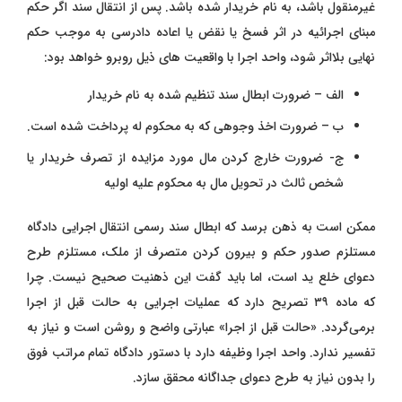
غیرمنقول باشد، به نام خریدار شده باشد. پس از انتقال سند اگر حکم
مبنای اجرائیه در اثر فسخ یا نقض یا اعاده دادرسی به موجب حکم
نهایی بلااثر شود، واحد اجرا با واقعیت‌ های ذیل روبرو خواهد بود:
الف – ضرورت ابطال سند تنظیم شده به نام خریدار
ب – ضرورت اخذ وجوهی که به محکوم له پرداخت شده است.
ج- ضرورت خارج کردن مال مورد مزایده از تصرف خریدار یا
شخص ثالث در تحویل مال به محکوم علیه اولیه
ممکن است به ذهن برسد که
ابطال سند رسمی انتقال اجرایی دادگاه
مستلزم صدور حکم و بیرون کردن متصرف از ملک، مستلزم طرح
دعوای خلع ید است، اما باید گفت این ذهنیت صحیح نیست. چرا
که ماده ۳۹ تصریح دارد که عملیات اجرایی به حالت قبل از اجرا
برمی‌گردد. «حالت قبل از اجرا» عبارتی واضح و روشن است و نیاز به
تفسیر ندارد. واحد اجرا وظیفه دارد با دستور دادگاه تمام مراتب فوق
را بدون نیاز به طرح دعوای جداگانه محقق سازد.