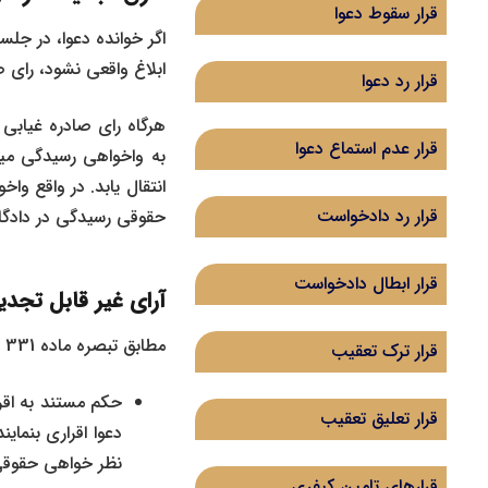
قرار سقوط دعوا
اگر خوانده دعوا، در جلس
ابلاغ واقعی نشود، رای ص
قرار رد دعوا
هرگاه رای صادره غیابی
قرار عدم استماع دعوا
به واخواهی رسیدگی میک
انتقال یابد. در واقع و
قرار رد دادخواست
حقوقی رسیدگی در دادگاه
‌قرار ابطال دادخواست
آرای غیر قابل تجدی
مطابق تبصره ماده 331 قانون آیین دادرسی مدنی در موارد زیر احکام آرای صادره غیر قابل تجدید نظر هستند :
قرار ترک تعقیب
حکم مستند به اقر
قرار تعلیق تعقیب
دعوا اقراری بنمای
نظر خواهی حقوقی
قرارهای تامین کیفری