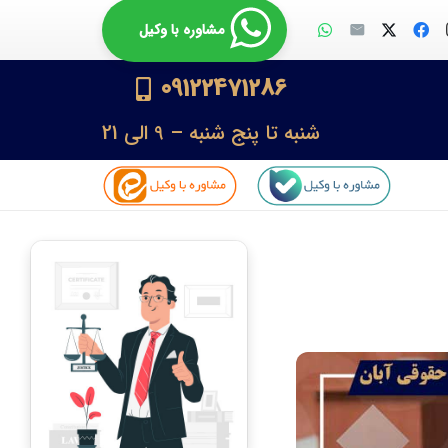
مشاوره با وکیل
09122471286
شنبه تا پنج شنبه – 9 الی 21