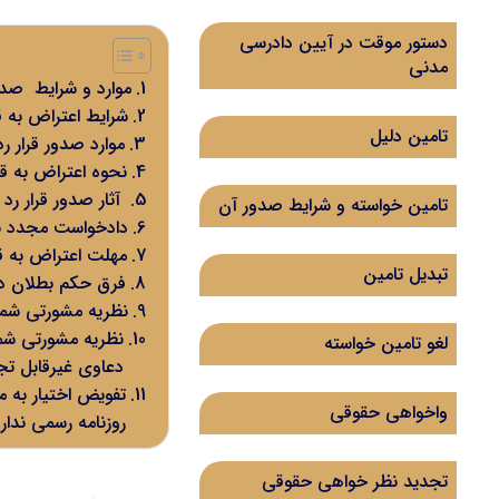
دستور موقت در آیین دادرسی
مدنی
موارد و شرایط صدو
شرایط اعتراض به قر
تامین دلیل
موارد صدور قرار ر
نحوه اعتراض به قر
آثار صدور قرار ر
تامین خواسته و شرایط صدور آن
دادخواست مجدد بعد ا
مهلت اعتراض به قر
تبدیل تامین
فرق حکم بطلان دع
نظريه مشورتی شماره 7/94/807 مورخ 1394/04/01 در امکان تجدید دادخواست به جهت صد
لغو تامین خواسته
دعاوی غیرقابل تج
تفویض اختیار به م
واخواهی حقوقی
روزنامه رسمی ندارد
تجدید نظر خواهی حقوقی