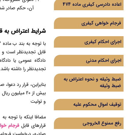
اعاده دادرسی کیفری ماده 474
آن، حکم صادر شده
فرجام خواهی کیفری
شرایط اعتراض به قرا
اجرای احکام کیفری
قابل تجدیدنظر است و بن
دادگاه عمومی یا دادگا
اجرای احکام مدنی
تجدیدنظر را داشته باشد.
ضبط وثیقه و نحوه اعتراض به
بنابراین، قرار رد دعوا،
ضبط وثیقه
بیش از 20 میلیون ریال باشد. دعاوی مربوط به اصل نکاح و فسخ آن،
و تولیت
توقیف اموال محکوم علیه
رفع ممنوع الخروجی
قرارهای قابل
فرجام خو
صادره، درخواست فرجام خ