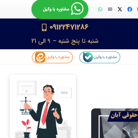
مشاوره با وکیل
09122471286
شنبه تا پنج شنبه – 9 الی 21