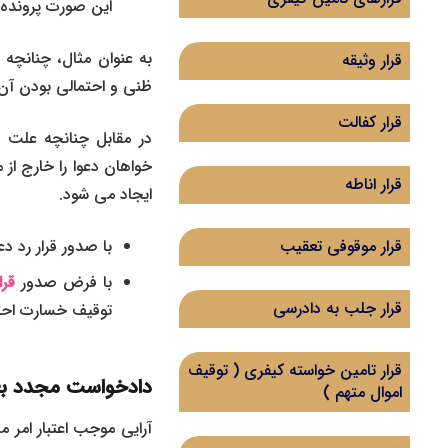
این صورت پرونده 
به عنوان مثال، چنانچه 
قرار وثیقه
ظنی و احتمالی بودن آن
قرار کفالت
در مقابل چنانچه علت 
خواهان دعوا را خارج ا
قرار اناطه
ایجاد می شود.
با صدور قرار رد 
قرار موقوفی تعقیب
با فرض صدور
قرا
قرار جلب به دادرسی
توقیف خسارت احتم
قرار تامین خواسته کیفری ( توقیف
دادخواست مجدد بعد ا
اموال متهم )
آرایی موجب اعتبار امر 