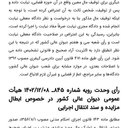
دیگری برای توقیف مال معین واقع در آن حوزه قضایی، نیابت داده و
پس از توقیف، شخص ثالث به آن اعتراض کرده است، با توجه به
اینکه توقیف مال مذکور بنا به درخواست و نظر دادگاه معطی نیابت
انجام شده و دادگاه مجری نیابت صرفاً مفاد نیابت را اجرا کرده است،
بنابراین، رسیدگی به این اعتراض در صلاحیت دادگاه معطی نیابت
است و رأی شعبه سی و هفتم دیوان عالی کشور که در نتیجه با این
نظر انطباق دارد به اکثریت آراء صحیح و قانونی تشخیص داده می‌
شود. این رأی طبق ماده ۴۷۱ قانون آیین دادرسی کیفری مصوب ۱۳۹۲
با اصلاحات بعدی، در موارد مشابه برای شعب دیوان عالی کشور،
دادگاه‌ها و سایر مراجع، اعمّ از قضایی و غیرآن لازم‌ الاتباع است.
رأی وحدت‌ رویه شماره 845ـ
1402/12/08
هیأت‌
عمومی دیوان ‌عالی ‌کشور در خصوص ابطال
مزایده و سند انتقال اجرایی
مطابق ماده ۱۴۳ قانون اجرای احکام مدنی مصوب ۱۳۵۶/۸/۱، صدور
دستور انتقال و تملیک مال مورد مزایده، مترتب بر اجرای صحیح