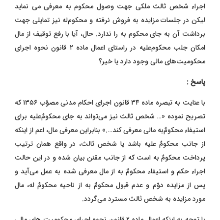
اجراء شخص ثالث ملکی جهت وصول محکوم به معرفی می نماید
لیکن در جلسات مزایده به فروش نرفته و محکوم‌له نیز تمایلی جهت
برداشت آن به جای محکوم به را ندارد. حال، آیا با رفع توقیف از مال
امکان جلب محکوم‌علیه در راستای اعمال ماده ۲ قانون نحوه اجرای
محکومیت‌های مالی وجود دارد یا خیر؟
پاسخ :
با عنایت به تبصره ماده ۳۴ قانون اجرای احکام مدنی مصوّب ۱۳۵۶ که
تصریح نموده «… شخص ثالث نیز می‌‌تواند به جای محکومٌ‌علیه برای
استیفاء محکومٌ‌به مالی معرفی کند….» بنابراین معرفی مال، اعم از اینکه
از جانب محکومٌ‌ علیه باشد یا شخص ثالث، در واقع همان ترتیب
پرداخت محکومٌ‌ به است که از جانب مقنن بیان شده و در این حالت
اجراء حکم و استیفاء محکومٌ‌ به از مال معرفی شده به عمل می‌‌آید و
پس از مزایده دوّم و عدم قبول محکومٌ ‌به از ناحیه محکومٌ‌ له، مال
مورد مزایده به شخص ثالث مسترد می‌‌گردد.
با توجه به اینکه اعمال ماده ۲ قانون نحوه اجرای محکومیت های مالی