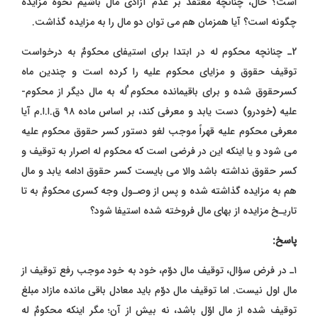
است؟ حال، چنانچه معتقد بر عدم آزادی مال باشیم نحوه مزایده
چگونه است؟ آیا همزمان هم می توان دو مال را به مزایده گذاشت.
2ـ چنانچه محکوم ­له در ابتدا برای استیفای محکومٌ به درخواست
توقیف حقوق و مزایای محکوم ­علیه را کرده است و چندین ماه
کسرحقوق شده و برای باقی­مانده محکوم ٌله به مال دیگر از محکوم­
علیه (خودرو) دست یابد و معرفی کند، بر اساس ماده ۹۸ ق.ا.ا.م آیا
معرفی محکوم ­علیه قهراً موجب لغو دستور کسر حقوق محکوم ­علیه
می ­شود و یا اینکه این در فرضی است که محکوم له اصرار به توقیف و
کسر حقوق نداشته باشد والا می ­بایست کسر حقوق ادامه یابد و مال
هم به مزایده گذاشته شده و پس از وصـول وجه کسری محکومٌ به تا
تاریـخ مزایده از بهای مال فروخته شده استیفا شود؟
پاسخ:
۱ـ در فرض سؤال، توقیف مال دوّم، خود به خود موجب رفع توقیف از
مال اول نیست. اما توقیف مال دوّم باید معادل باقی مانده مازاد مبلغ
توقیف شده از مال اوّل باشد، نه بیش از آن؛ مگر اینکه محکومٌ ­له