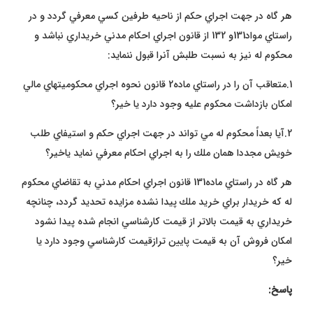
هر گاه در جهت اجراي حكم از ناحيه طرفين كسي معرفي گردد و در
راستاي مواد131و 132 از قانون اجراي احكام مدني خريداري نباشد و
محكوم له نيز به نسبت طلبش آنرا قبول ننمايد:
1.متعاقب آن را در راستاي ماده2 قانون نحوه اجراي محكوميت­هاي مالي
امكان بازداشت محكوم عليه وجود دارد يا خير؟
2.آيا بعداً محكوم له مي تواند در جهت اجراي حكم و استيفاي طلب
خويش مجددا همان ملك را به اجراي احكام معرفي نمايد ياخير؟
هر گاه در راستاي ماده131 قانون اجراي احكام مدني به تقاضاي محكوم
له كه خريدار براي خريد ملك پيدا نشده مزايده تحديد گردد، چنانچه
خريداري به قيمت بالاتر از قيمت كارشناسي انجام شده پيدا نشود
امكان فروش آن به قيمت پايين ترازقيمت كارشناسي وجود دارد يا
خير؟
پاسخ: