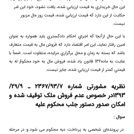
اين حال خريداري به قيمت ارزيابي شده، يافت نشود، خود اين امر
حكايت از اين دارد كه قيمت ارزيابي شده، قيمت روز مال مزبور
نيست.
با اين حال ازآنجا كه اجراي احكام دادگستري بايد همواره به عنوان
امين رفتار نمايد، اين امر اقتضاء دارد كه فروش مال به قيمت متعارف
باشد كه بسته به زمان و محل برگزاري مزايده، متفاوت است. ضمناً با
عنايت به ماده132 قانون ياد شده، فروش مال به خود محكومٌ له به
قيمتي كمتر از قيمت ارزيابي شده، جايز نيست.
نظریه مشورتی شماره
۲۳۶۷/۹۳/۷
ـ
29/۹/
1393در خصوص عدم فروش ملک توقیف شده و
امکان صدور دستور جلب محکوم علیه
سوال :
در پرونده‌ای شخصی به پرداخت دیه محکوم می شود و در مرحله