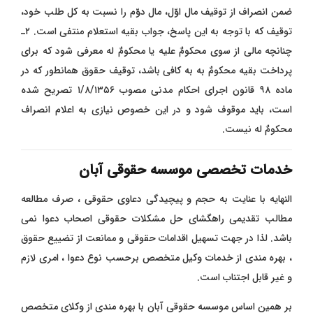
ضمن انصراف از توقیف مال اوّل، مال دوّم را نسبت به کل طلب خود،
توقیف که با توجه به این پاسخ، جواب بقیه استعلام منتفی است. ۲ـ
چنانچه مالی از سوی محکومٌ علیه یا محکومٌ له معرفی شود که برای
پرداخت بقیه محکومٌ به به کافی باشد، توقیف حقوق همانطور که در
ماده ۹۸ قانون اجرای احکام مدنی مصوب ۱/۸/۱۳۵۶ تصریح شده
است، باید موقوف شود و در این خصوص نیازی به اعلام انصراف
محکومٌ ­له نیست.
خدمات تخصصی موسسه حقوقی آبان
النهایه با عنایت به حجم و پیچیدگی دعاوی حقوقی ، صرف مطالعه
مطالب تقدیمی راهگشای حل مشکلات حقوقی اصحاب دعوا نمی
باشد. لذا در جهت تسهیل اقدامات حقوقی و ممانعت از تضییع حقوق
، بهره مندی از خدمات وکیل متخصص برحسب نوع دعوا ، امری لازم
و غیر قابل اجتناب است.
بر همین اساس موسسه حقوقی آبان با بهره مندی از وکلای متخصص