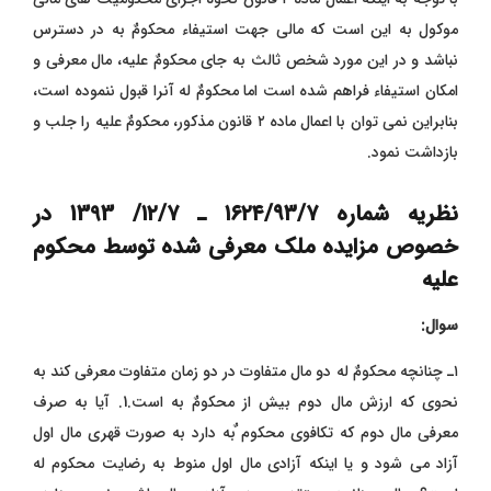
موکول به این است که مالی جهت استیفاء محکومٌ‌ به در دسترس
نباشد و در این مورد شخص ثالث به جای محکومٌ‌ علیه، مال معرفی و
امکان استیفاء فراهم شده است اما محکومٌ‌ له آنرا قبول ننموده است،
بنابراین نمی توان با اعمال ماده ۲ قانون مذکور، محکومٌ ‌علیه را جلب و
بازداشت نمود.
نظریه شماره
۱۶۲۴/۹۳/۷
ـ
۱۲/۷/ 1393 در
خصوص مزایده ملک معرفی شده توسط محکوم
علیه
سوال:
۱ـ چنانچه محکومٌ له دو مال متفاوت در دو زمان متفاوت معرفی کند به
نحوی که ارزش مال دوم بیش از محکومٌ به است.1. آیا به صرف
معرفی مال دوم که تکافوی محکوم ٌبه دارد به صورت قهری مال اول
آزاد می شود و یا اینکه آزادی مال اول منوط به رضایت محکوم له