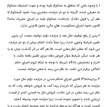
1.با وجود مالي كه متعلق به محكومٌ عليه بوده و جهت استيفاء محكومٌ
به معرفي شده، اگرچه با دو بار مزايده، مشتري پيدا نشود (محكومٌ له
هم آن­ را قبول نكند)، بازداشت محكومٌ عليه در اجراي مقررات ماده2
قانون نحوه اجراي محكوميت هاي مالي، مجوز قانوني ندارد.
2.پس از رفع توقيف مال بعد از مزايده دوّم، توقيف مجدد آن بدون
تغيير شرايط وجهي ندارد؛ زيرا عملاً باعث انجام بيش از دو بار مزايده
مي شود كه مغاير نظر مقنن است. امّا هر گاه در اثر گذشت زمان به يا
هر علت ديگر، شرايط مؤثر فروش ملك مزبور تغيير يافته باشد، با
احراز و تشخيص دادگاه ذيربط با توجه به اينكه لزوم اجراي حكم
كماكان برقرار مي باشد، به نظر مي رسد با منعي مواجه نيست.
3.برابرماده131 قانون اجراي احكام مدني در مزايده دوّم، مال مورد
مزايده به هر ميزان كه خريدار پيدا كند، به فروش خواهد رفت كه به
نظر مي رسد مقنن در اين حالت، فروش مال به قيمتي كمتر از قيمت
ارزيابي شده را تجويز نموده است؛ زيرا مزايده خود، وسيله كشف
قيمت است و هرگاه دو مرحله مزايده به نحو صحيح انجام پذيرد و با