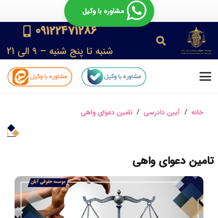
مشاوره با وکیل
09122471286
شنبه تا پنج شنبه – 9 الی 21
خانه
/
آیین دادرسی
/
تامین دعوای واهی
تامین دعوای واهی