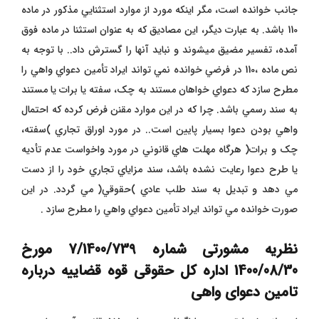
جانب خوانده است، مگر اينکه مورد از موارد استثنايي مذکور در ماده
110 باشد. به عبارت ديگر، اين مصاديق که به عنوان استثنا در ماده فوق
آمده، تفسير مضيق ميشوند و نبايد آنها را گسترش داد.. با توجه به
نص ماده ،110 در فرضي خوانده نمي تواند ايراد تأمين دعواي واهي را
مطرح سازد که دعواي خواهان مستند به چک، سفته يا برات يا مستند
به سند رسمي باشد. چرا که در اين موارد مقنن فرض کرده که احتمال
واهي بودن دعوا بسيار پايين است.. در مورد اوراق تجاري )سفته،
چک و برات( هرگاه مهلت هاي قانوني در مورد واخواست عدم تأديه
يا طرح دعوا رعايت نشده باشد، سند مزاياي تجاري خود را از دست
مي دهد و تبديل به سند طلب عادي )حقوقي( مي گردد. در اين
صورت خوانده مي تواند ايراد تأمين دعواي واهي را مطرح سازد .
نظریه مشورتی شماره 7/1400/739 مورخ
1400/08/30 اداره کل حقوقی قوه قضاییه درباره
تامین دعوای واهی