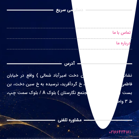
دسترسی سریع
درخواست مشاوره حضوری
تماس با ما
درباره ما
آدرس
نشانی
:
تهران ( محله سین دخت امیرآباد شمالی ) واقع در
خیابان
فاطمی غربی، خ اعتماد زاده، خ گردآفرید، نرسیده به خ سین دخت، بن
بست بهشت، پلاک 4 ( مجتمع نگارستان ) بلوک A / بلوک سمت چپ،
ط 3 واحد 10
مشاوره تلفنی
02166424181