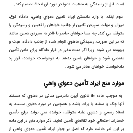
است قبل از رسيدگي به ماهيت دعوا در مورد آن اتخاذ تصميم کند.
دوم اینکه، با وارد دانستن ايراد تامين دعواي واهي، دادگاه نوع،
میزان و مهلت سپردن تامین از جانب خواهان را تعيين و رسيدگي را
متوقف مي کند. چه بسا خواهان حاضر يا قادر به سپردن تامين نباشد
که در اين صورت، رسيدگي ماهوي انجام شده از جانب دادگاه، عبث و
بيهوده مي شود. زيرا اگر مدت مقرر در قرار دادگاه براي دادن تأمين
منقضي شود و خواهان تامين ندهد به درخواست خوانده، قرار رد
دادخواست خواهان صادر مي شود .
موارد منع ايراد تأمين دعواي واهي
به موجب ماده 110 قانون آیین دادرسی مدنی در دعاوي که مستند
آنها چک يا سفته يا برات باشد و همچنين در مورد دعاوي مستند به
اسناد رسمي و دعاوي عليه متوقف، خوانده نمي تواند براي تأمين
خسارات احتمالي خود تقاضاي تأمين نمايد. ذکر موارد منع در اين ماده
بر اين امر دلالت دارد که اصل بر جواز ايراد تأمين دعواي واهي از