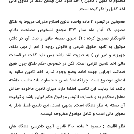
محکوم له کفیل ( تامین ) اخذ شود، لکن ایشان فقط در دعاوی مالی
اخذ کفیل را ذکر کرده است.
همچنین در تبصره 3 ماده واحده قانون اصلاح مقررات مربوط به طلاق
مصوب 28 آبان ماه سال 1371 مجمع تشخیص مصلحت نظام،
قانونگذار تصریح کرده : (( اجرای صیغه طلاق و ثبت آن در دفتر،
موکول به تادیه حقوق شرعی و قانونی زوجه ( اعم از مهر، نفقه،
جهیزیه و غیر آن ) به صورت نقد باشد پس باید گفت در قسمت
مالی اخذ تامین الزامی است. لکن در خصوص حکم طلاق چون هیچ
ضمانت اجرایی جهت اعاده وضع وجود ندارد. اخذ تامین سالبه به
انتفای موضوع است. چرا که اخذ تامین با خسارت باید تناسب داشته
باشد، لذا رعایت این تناسب اقتضا دارد، میزان تامین ماخوذه حداقل
معادل محکوم به و خسارت قانونی موضوع حکم غیابی باشد و کیفیت
آن بسته به نظر دادگاه است. بدیهی است، این تامین فقط ناظر به
دعوای مالی است و شامل موضوع مطروحه نیست.
نظر اقلیت :
تبصره 2 ماده 306 قانون آیین دادرسی دادگاه های