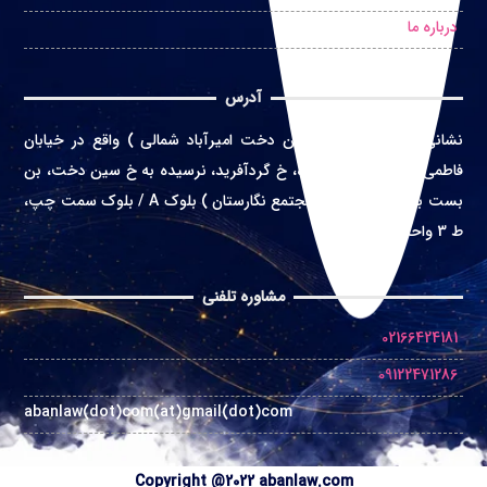
درباره ما
آدرس
نشانی
:
تهران ( محله سین دخت امیرآباد شمالی ) واقع در
خیابان
فاطمی غربی، خ اعتماد زاده، خ گردآفرید، نرسیده به خ سین دخت، بن
بست بهشت، پلاک 4 ( مجتمع نگارستان ) بلوک A / بلوک سمت چپ،
ط 3 واحد 10
مشاوره تلفنی
02166424181
09122471286
abanlaw(dot)com(at)gmail(dot)com
Copyright @2022 abanlaw.com