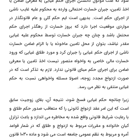
شود که علت موکول دانستن اجرای حکم غیابی به معرفی ضامن یا
اخذ تامین، جبران خسارت احتمالی وارده به محکوم علیه غایب ناشی
از اجرای حکم است. بدیهی است ایم حکم کلی و عام قانونگذار در
مواردی موقعیت اجرا دارد که بروز خسارت از رهگذر اجرای حکم
محتمل باشد و چنان چه جبران خسارت توسط محکوم علیه غیابی
مقدر نباشد، بتوان از محل تامین ماخوذه یا با الزام ضامن خسارت
ناشی از اجرای حکم غیابی را جبران کرد و مورد طلاق غیابی که ورود
خسارت مالی خاصی به واخواه متصور نیست اخذ تامین یا معرفی
ضامن برای اجرای حکم مبنای قانونی ندارد. لازم به تذکر است که در
صورت ازدواج مجدد زوجه، اصولا مسئله واخواهی نسبت به حکم
غیابی منتفی به نظر می رسد.
زیرا چنانچه حکم غیابی فسخ شود، نتیجه آن، بقای زوجیت سابق
است که این امر عقد ازدواج ثانونی را که متعاقب صدور حکم طلاق و
با رعایت شرایط قانونی واقع شده به مخاطره می اندازد و باعث تزلزل
کیان خانواده و مقررات مربوط به ازدواج و طلاق که در شمار قواعد
آمره و مربوط به نظم عمومی جامعه است می شود و ماده 1030 قانون