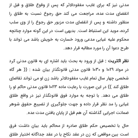
مدنی نیز که برای غایب مفقودالاثر که پس از وقوع طلاق و قبل از
انقضای مدت عده، مراجعت می کند حق رجوع نسبت به طلاق را
منظور داشته و پس از انقضای مدت مزبور حق رجوع را از وی سلب
کرده، موید این استنباط است. بدیهی است در این گونه موارد چنانچه
محکوم علیه غیابی مدعی ورود خسارت به خویش باشد می تواند با
طرح دعوا آن را مورد مطالبه قرار دهد.
نظر اکثریت :
قبل از ورود به بحث باید اشاره ای به قانون مدنی کرد
در مواد 1029 و 1030 قانون مدنی قانونگذار بیان شده : (( هر گاه
شخصی چهار سال تمام غایب مفقودالاثر باشد زن او می تواند تقاضای
طلاق کند )) در این صورت با رعایت ماده 1023 قانون مدنی حاکم او را
طلاق می دهد. با توجه به موارد فوق قانونگذار نیز در واقع طلاق
غیابی را مد نظر قرار داده و جهت جلوگیری از تضییع حقوق شوهر
ضمانت اجرایی گذاشته آن هم قبل از پایان یافتن مدت عده.
حال با تخصیص حکم طلاق صادره از محاکم باید بیان داشت فرق
است بین مواقعی که زن در عقد نکاح یا در عقد جداگانه اختیار طلاق