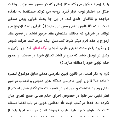
را به زوجه توکیل می کند مثلا زمانی که در ضمن عقد لازمی وکالت
طلاق در اختیار زوجه قرار گیرد. زوجه می تواند مستقیما به دادگاه
مراجعه و تقاضای طلاق کند، در این جا بحث غیابی بودن منتفی
است. ماده 119 قانون مدنی مقرر می دارد: (( طرفین عقد ازدواج می
توانند در شرطی که مخالف مقتضای عقد مزبور نباشد در ضمن عقد
ازدواج یا عقد لازم دیگر شرط کنند.مثل اینکه شرط کنند هرگاه شوهر
زن بگیرد یا در مدت معینی غایب شود یا
ترک انفاق
کند…زن وکیل و
وکیل در توکیل باشد که پس از اثبات تحقق شرط در محکمه و صدور
حکم نهایی خود را مطلقه سازد. ))
لازم به ذکر است، در قانون آیین دادرسی مدنی سابق موضوع تبصره
2 ماده 206 قانون آیین دادرسی دادگاه های عمومی و انقلاب در امور
مدنی وجود نداشت و این امر در تاسیسات قانونگذار فعلی است. از
نظر فقهی نیز فقها در خصوص اجرای حکم غیابی هیچ نظری بیان
نکرده اند. فقط در کتاب آیت الله العظمی خویی در باب القضا مسئله
21 تحت عنوان دعوا علیه غایب فرموده اند : در مقام اجرا باید از