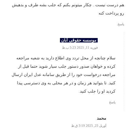
هم درست نیست . چکار میتونم بکنم که جلب بشه طرف و بدهیش
رو پرداخت کنه
پاسخ
موسسه حقوقی آبان
فوریه 11, 2025 5:23 ب.ظ
سلام چنانچه از محل تردد وی اطلاع دارید به شعبه مراجعه
کرده و خواهان صدور دستور جلب سیار شوید حتما قبل از
مراجعه درخواست خود را از طریق سامانه عدل ایران ارسال
کنید. تا بتوانید هر زمان و در هر محلی به وی دسترسی پیدا
کردید او را جلب کنید.
پاسخ
محمد
آوریل 25, 2025 3:19 ق.ظ