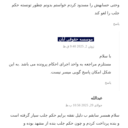
وحتی حسابهش را مسدود کردم خواستم بدونم چطور تونسته حکم
جلب را لغو کند
پاسخ
موسسه حقوقی آبان
ژوئن 2, 2025 9:40 ق.ظ
با سلام
مستلزم مراجعه به واحد اجرای احکام پرونده می باشد .به این
شکل امکان پاسخ گویی میسر نیست.
پاسخ
عبدالله
جولای 29, 2025 10:56 ب.ظ
سلام همسر سابقم ب دلیل نفقه برایم حکم جلب سیار گرفته است
و بنده پرداخت کردم و چون حکم جلب بنده از مشهد بوده و