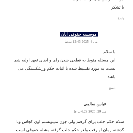
با تشکر
پاسخ
موسسه حقوقی آبان
می 4, 2025 12:43 ب.ظ
با سلام
این مسئله منوط به قطعی شدن رای و ایفای تعهد اولیه شما
نسبت به مورد تقسیط شده یا اثبات حکم ورشکستگی می
باشد.
پاسخ
عباس سالمی
می 28, 2025 6:29 ب.ظ
سلام حکم جلب برای گرفتم ولی چون نمیتونستم.اون کجاس وبا
گذشته زمان او رفت ولغو حکم جلب گرفته مشله حقوقی است