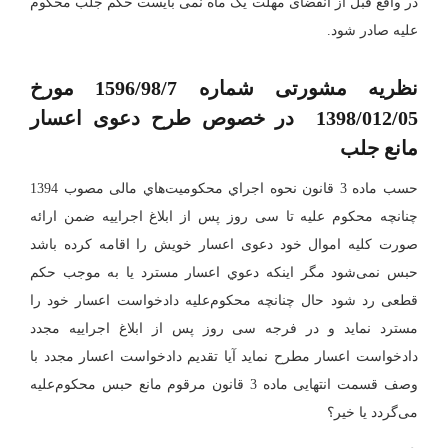
در واقع قبل از انقضای مهلت یک ماه نمی بایست حکم جلب محکوم
علیه صادر شود.
نظریه مشورتی شماره 1596/98/7 مورخ
1398/012/05 در خصوص طرح دعوی اعسار
مانع جلب
ﺣﺴﺐ ﻣﺎده 3 ﻗﺎﻧﻮن ﻧﺤﻮه اﺟﺮاي ﻣﺤﮑﻮﻣﯿﺖﻫﺎي ﻣﺎﻟﯽ ﻣﺼﻮب 1394
ﭼﻨﺎﻧﭽﻪ ﻣﺤﮑﻮم ﻋﻠﯿﻪ ﺗﺎ ﺳﯽ روز ﭘﺲ از اﺑﻼغ
اﺟﺮاﯾﯿﻪ
ﺿﻤﻦ اراﺋﻪ
ﺻﻮرت ﮐﻠﯿﻪ اﻣﻮال ﺧﻮد دﻋﻮی اﻋﺴﺎر ﺧﻮﯾﺶ را اﻗﺎﻣﻪ ﮐﺮده ﺑﺎﺷﺪ
ﺣﺒﺲ ﻧﻤﯽﺷﻮد ﻣﮕﺮ اﯾﻨﮑﻪ دﻋﻮي اﻋﺴﺎر ﻣﺴﺘﺮد ﯾﺎ ﺑﻪ ﻣﻮﺟﺐ ﺣﮑﻢ
ﻗﻄﻌﯽ رد ﺷﻮد ﺣﺎل ﭼﻨﺎﻧﭽﻪ ﻣﺤﮑﻮمﻋﻠﯿﻪ دادﺧﻮاﺳﺖ اﻋﺴﺎر ﺧﻮد را
ﻣﺴﺘﺮد ﻧﻤﺎﯾﺪ و در ﻓﺮﺟﻪ ﺳﯽ روز ﭘﺲ از اﺑﻼغ اﺟﺮاﯾﯿﻪ ﻣﺠﺪد
دادﺧﻮاﺳﺖ اﻋﺴﺎر ﻣﻄﺮح ﻧﻤﺎﯾﺪ آﯾﺎ ﺗﻘﺪﯾﻢ دادﺧﻮاﺳﺖ اﻋﺴﺎر ﻣﺠﺪد ﺑﺎ
وﺻﻒ ﻗﺴﻤﺖ اﻧﺘﻬﺎﯾﯽ ﻣﺎده 3 ﻗﺎﻧﻮن ﻣﺮﻗﻮم ﻣﺎﻧﻊ ﺣﺒﺲ ﻣﺤﮑﻮمﻋﻠﯿﻪ
ﻣﯽﮔﺮدد ﯾﺎ ﺧﯿﺮ؟