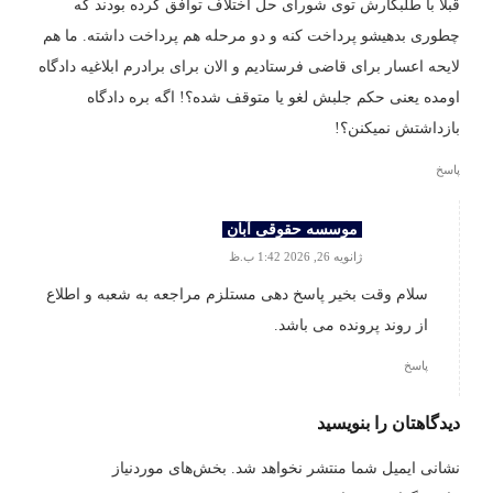
قبلا با طلبکارش توی شورای حل اختلاف توافق کرده بودند که
چطوری بدهیشو پرداخت کنه و دو مرحله هم پرداخت داشته. ما هم
لایحه اعسار برای قاضی فرستادیم و الان برای برادرم ابلاغیه دادگاه
اومده یعنی حکم جلبش لغو یا متوقف شده؟! اگه بره دادگاه
بازداشتش نمیکنن؟!
پاسخ
موسسه حقوقی آبان
ژانویه 26, 2026 1:42 ب.ظ
سلام وقت بخیر پاسخ دهی مستلزم مراجعه به شعبه و اطلاع
از روند پرونده می باشد.
پاسخ
دیدگاهتان را بنویسید
نشانی ایمیل شما منتشر نخواهد شد.
بخش‌های موردنیاز