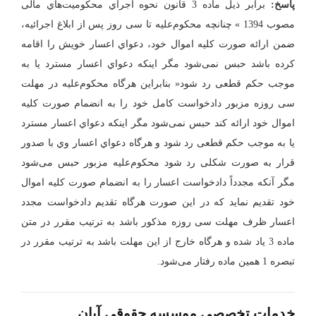
ﭘﺎﺳﺦ:
ﺑﺮاﺑﺮ ذﯾﻞ ﻣﺎده 3 ﻗﺎﻧﻮن ﻧﺤﻮه اﺟﺮاي ﻣﺤﮑﻮﻣﯿﺖﻫﺎي ﻣﺎﻟﯽ
ﻣﺼﻮب 1394 » ﭼﻨﺎﻧﭽﻪ ﻣﺤﮑﻮمﻋﻠﯿﻪ ﺗﺎ ﺳﯽ روز ﭘﺲ از اﺑﻼغ اﺟﺮاﺋﯿﻪ،
ﺿﻤﻦ اراﺋﻪ ﺻﻮرت ﮐﻠﯿﻪ اﻣﻮال ﺧﻮد، دﻋﻮاي اﻋﺴﺎر ﺧﻮﯾﺶ را اﻗﺎﻣﻪ
ﮐﺮده ﺑﺎﺷﺪ ﺣﺒﺲ ﻧﻤﯽﺷﻮد ﻣﮕﺮ اﯾﻨﮑﻪ دﻋﻮاي اﻋﺴﺎر ﻣﺴﺘﺮد ﯾﺎ ﺑﻪ
ﻣﻮﺟﺐ ﺣﮑﻢ ﻗﻄﻌﯽ رد ﺷﻮد« ﺑﻨﺎﺑﺮاﯾﻦ ﻫﺮﮔﺎه ﻣﺤﮑﻮمﻋﻠﯿﻪ در ﻣﻬﻠﺖ
ﺳﯽ روزه ﻣﺰﺑﻮر دادﺧﻮاﺳﺖ ﮐﺎﻣﻞ ﺧﻮد را ﺑﻪ اﻧﻀﻤﺎم ﺻﻮرت ﮐﻠﯿﻪ
اﻣﻮال ﺧﻮد اراﺋﻪ ﮐﻨﺪ ﺣﺒﺲ ﻧﻤﯽﺷﻮد ﻣﮕﺮ اﯾﻨﮑﻪ دﻋﻮاي اﻋﺴﺎر ﻣﺴﺘﺮد
ﯾﺎ ﺑﻪ ﻣﻮﺟﺐ ﺣﮑﻢ ﻗﻄﻌﯽ رد ﺷﻮد و ﻫﺮﮔﺎه دﻋﻮاي اﻋﺴﺎر وي ﺑﺎ ﺻﺪور
ﻗﺮار ﺑﻪ ﺻﻮرت ﺷﮑﻠﯽ رد ﺷﻮد ﻣﺤﮑﻮمﻋﻠﯿﻪ ﻣﺰﺑﻮر ﺣﺒﺲ ﻣﯽﺷﻮد
ﻣﮕﺮ آﻧﮑﻪ ﻣﺠﺪداً دادﺧﻮاﺳﺖ اﻋﺴﺎر را ﺑﻪ اﻧﻀﻤﺎم ﺻﻮرت ﮐﻠﯿﻪ اﻣﻮال
ﺧﻮد ﺗﻘﺪﯾﻢ ﻧﻤﺎﯾﺪ ﮐﻪ در اﯾﻦ ﺻﻮرت ﻫﺮﮔﺎه ﺗﻘﺪﯾﻢ دادﺧﻮاﺳﺖ ﻣﺠﺪد
اﻋﺴﺎر ﻇﺮف ﻣﻬﻠﺖ ﺳﯽ روزه ﻣﺬﮐﻮر ﺑﺎﺷﺪ ﺑﻪ ﺗﺮﺗﯿﺐ ﻣﻘﺮر در ﻣﺘﻦ
ﻣﺎده 3 ﯾﺎد ﺷﺪه و ﻫﺮﮔﺎه ﺧﺎرج از اﯾﻦ ﻣﻬﻠﺖ ﺑﺎﺷﺪ ﺑﻪ ﺗﺮﺗﯿﺐ ﻣﻘﺮر در
ﺗﺒﺼﺮه 1 ﻫﻤﯿﻦ ﻣﺎده رﻓﺘﺎر ﻣﯽﺷﻮد
.
خدمات تخصصی موسسه حقوقی آبان