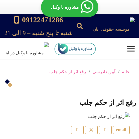
مشاوره با وکیل
09122471286
شنبه تا پنج شنبه – 9 الی 21
خانه
/
آیین دادرسی
/
رفع اثر از حکم جلب
رفع اثر از حکم جلب