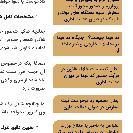
دادخواست یا دعوا خواهد
پروفورم و صدور مجوز ثبت
سفارش علیه دستگاه های دولتی
مشخصات کامل ش
یا بانک در دیوان عدالت اداری
چنانچه شاکی شخص حقیقی
کد فیدا چیست؟ | جایگاه کد فیدا
شاکی شخص حقوقی است 
در معاملات خارجی و نحوه اخذ
نماینده قانونی قید شود.
آن
مضافا اینکه در خصوص ا
ابطال تصمیمات خلاف قانون در
آن جهت احراز سمت نماین
فرآیند صدور کد فیدا در دیوان
اخذ شده از سوی وکلای 
عدالت اداری
ضرورت دارد.
ابطال تصمیم رد درخواست ثبت
اما چنانچه شاکی یک شخ
سفارش در دیوان عدالت اداری
وی ضرورت خواهد داشت
اعتراض به تاخیر یا امتناع وزارت
تعیین دقیق طرف
اطلاعات در پذیرش یا رد صدور کد