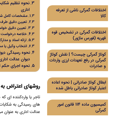
نحوه تنظیم شکایت
اداری
اختلافات گمرکی ناشی از تعرفه
کالا
مشخصات کامل شاک
تعیین دقیق طرف ش
تعیین دقیق خواس
اختلافات گمرکی در تشخیص قوه
خلاصه درخواست ی
قهریه (فورس ماژور)
ارائه اسناد و مدا
انتخاب وکیل یا 
نحوه رسیدگی دیوا
کوتاژ گمرکی چیست؟ | نقش کوتاژ
دیوان عدالت ادار
گمرکی در رفع تعهدات ارزی واردات
نحوه اجرای حکم ا
و صادرات
ابطال کوتاژ صادراتی | نحوه اعاده
روشهای اعتراض به
اعتبار کوتاژ صادراتی باطل شده
تاجر یا واردکننده ای که
کمیسیون ماده 114 قانون امور
های رسیدگی به شکایات 
گمرکی
عدالت اداری به عنوان م