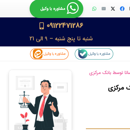
مشاوره با وکیل
09122471286
شنبه تا پنج شنبه – 9 الی 21
اتا توسط بانک مرکزی
ک مرکزی