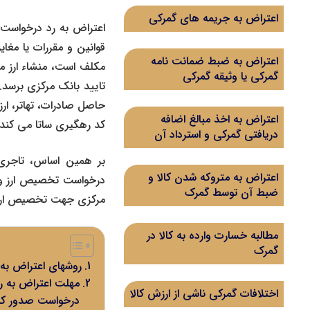
اعتراض به جریمه های گمرکی
قوانین و مقررات یا مغا
اعتراض به ضبط ضمانت نامه
مکلف است، منشاء ارز مور
گمرکی یا وثیقه گمرکی
تایید بانک مرکزی برسد. 
حاصل صادرات، تهاتر، ار
اعتراض به اخذ مبالغ اضافه
کد رهگیری ساتا می کند.
دریافتی گمرکی و استرداد آن
بر همین اساس، تاجری 
اعتراض به متروکه شدن کالا و
درخواست تخصیص ارز و 
ضبط آن توسط گمرک
مرکزی جهت تخصیص ارز و
مطالبه خسارت وارده به کالا در
گمرک
روشهای اعتراض به
مهلت اعتراض به رد
اختلافات گمرکی ناشی از ارزش کالا
درخواست صدور کد