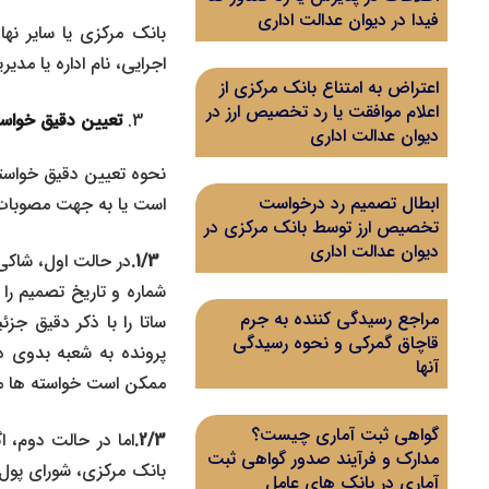
فیدا در دیوان عدالت اداری
بانک مرکزی یا سایر ن
اجرایی، نام اداره یا م
اعتراض به امتناع بانک مرکزی از
اعلام موافقت یا رد تخصیص ارز در
تعیین دقیق خواست
دیوان عدالت اداری
نحوه تعیین دقیق خواسته ب
ابطال تصمیم رد درخواست
است یا به جهت مصوبات 
تخصیص ارز توسط بانک مرکزی در
دیوان عدالت اداری
1/3.
در حالت اول، شاکی
شماره و تاریخ تصمیم ر
مراجع رسیدگی کننده به جرم
ساتا را با ذکر دقیق ج
قاچاق گمرکی و نحوه رسیدگی
پرونده به شعبه بدوی د
آنها
ممکن است خواسته ها متف
گواهی ثبت آماری چیست؟
2/3.
اما در حالت دوم، 
مدارک و فرآیند صدور گواهی ثبت
بانک مرکزی، شورای پول 
آماری در بانک های عامل