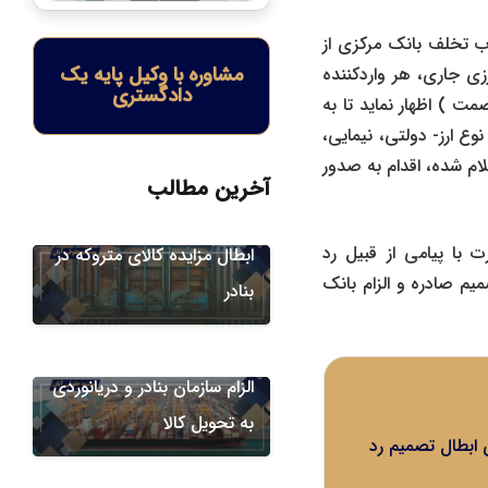
ن دیوان عدالت اداری از باب تخلف بانک مرکزی از
مشاوره با وکیل پایه یک
زی جاری، هر واردکننده
دادگستری
مت ) اظهار نماید تا به
وع ارز- دولتی، نیمایی،
ام شده، اقدام به صدور
آخرین مطالب
دعاوی گمرکی
با پیامی از قبیل رد
ابطال مزایده کالای متروکه در
 صادره و الزام بانک
بنادر
دعاوی گمرکی
الزام سازمان بنادر و دریانوردی
دسته‌بندی نشده
دعاوی گمرکی
به تحویل کالا
 ابطال تصمیم رد
مطالبه خسارت از گمرک بابت
متروکه شدن کالا، شرایط،