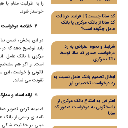
را به طرفیت مقام یا ه
خواستار شود.
کد ساتا چیست؟ | فرآیند دریافت
کد ساتا از بانک مرکزی یا بانک
خلاصه درخواست ی
عامل چگونه است؟
در این بخش، ضمن بیان 
شرایط و نحوه اعتراض به رد
باید توضیح دهد که در چ
درخواست صدور کد ساتا توسط
مرکزی یا بانک عامل انج
بانک مرکزی
است. و اگر هم مشخص 
قانونی را خواست، این م
ابطال تصمیم بانک عامل نسبت به
تقویت می نماید.
رد درخواست تخصیص ارز
ارائه اسناد و مدا
اعتراض به امتناع بانک مرکزی از
پاسخگویی به درخواست صدور کد
ضمیمه کردن تصویر صفحه
ساتا
نامه ی رسمی از بانک ع
مبنی بر حقانیت شاکی (