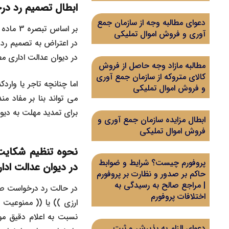
ابطال تصمیم رد د
دعوای مطالبه وجه از سازمان جمع
آوری و فروش اموال تملیکی
در اعتراض به تصمیم رد 
در دیوان عدالت اداری مط
مطالبه مازاد وجه حاصل از فروش
کالای متروکه از سازمان جمع آوری
اما چنانچه تاجر یا وارد
و فروش اموال تملیکی
می تواند بنا بر مفاد م
برای تمدید مهلت به دیوان
ابطال مزایده سازمان جمع آوری و
فروش اموال تملیکی
نحوه تنظیم شکایت
پروفورم چیست؟ شرایط و ضوابط
در دیوان عدالت ادا
حاکم بر صدور و نظارت بر پروفورم
| مراجع صالح به رسیدگی به
در حالت رد درخواست صدو
اختلافات پروفورم
ارزی )) یا (( ممنوعیت
نسبت به اعلام دقیق موا
دعوای الزام به پذیرش و ثبت