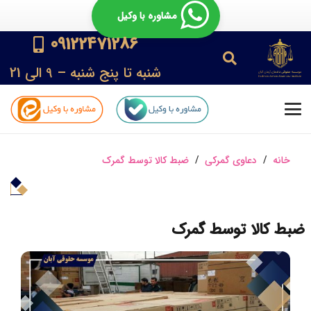
مشاوره با وکیل
09122471286
شنبه تا پنج شنبه – 9 الی 21
خانه
/
دعاوی گمرکی
/
ضبط کالا توسط گمرک
ضبط کالا توسط گمرک