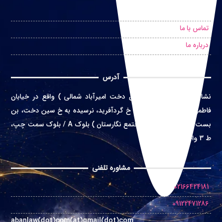
درخواست مشاوره حضوری
تماس با ما
درباره ما
آدرس
نشانی
:
تهران ( محله سین دخت امیرآباد شمالی ) واقع در
خیابان
فاطمی غربی، خ اعتماد زاده، خ گردآفرید، نرسیده به خ سین دخت، بن
بست بهشت، پلاک 4 ( مجتمع نگارستان ) بلوک A / بلوک سمت چپ،
ط 3 واحد 10
مشاوره تلفنی
02166424181
09122471286
abanlaw(dot)com(at)gmail(dot)com