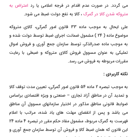
می گردد. در صورت عدم اقدام در فرجه اعلامی یا رد
اعتراض به
متروکه شدن کالا در گمرک
، کالا به نفع دولت ضبط می شود.
علی ایحال به موجب ماده 33 قانون امور گمرکی، کالای متروکه
موضوع ماده ( 24 ) مشمول ضمانت اجرای ضبط توسط دولت شده و
به موجب ماده صدرالذکر، توسط سازمان جمع آوری و فروش اموال
تملیکی به عنوان مسوول فروش کالای متروکه و ضبطی با رعایت
مقررات مربوطه به فروش می رسد.
نکته کاربردی :
به موجب تبصره 2 ماده 54 قانون امور گمرکی، تعیین مدت توقف کالا
و تمدید آن در مناطق آزاد تجاری – صنعتی و ویژه اقتصادی براساس
ضوابط قانونی مناطق مذکور در اختیار سازمانهای مسوول آن مناطق
می باشد و پس از انقضای مهلت های یاد شده، مراتب با اعلام
فهرست به گمرک مربوط، مشمول مفاد حکم مقرر در تبصره 4 ماده 24
این قانون که همان ضبط کالا و فروش آن توسط سازمان جمع آوری و