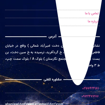
درخواست مشاوره حضوری
تماس با ما
درباره ما
آدرس
نشانی
:
تهران ( محله سین دخت امیرآباد شمالی ) واقع در
خیابان
فاطمی غربی، خ اعتماد زاده، خ گردآفرید، نرسیده به خ سین دخت، بن
بست بهشت، پلاک 4 ( مجتمع نگارستان ) بلوک A / بلوک سمت چپ،
ط 3 واحد 10
مشاوره تلفنی
02166424181
09122471286
abanlaw(dot)com(at)gmail(dot)com