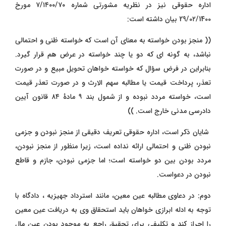
اداره حقوقی نیز در نظریه مشورتی شماره ۷/۱۴۰۰/۷۰ مورخ
29/0۲/1400 بیان داشته است:
(( منجز بودن خواسته به معنای آن است که خواسته ظنی و احتمالی
نباشد، به گونه ای که دو یا چند خواسته در عرض هم قرار گیرد.
بنابراین در فرض سؤال که خواسته خواهان تحویل مبیع و در صورت
تعذر، پرداخت قیمت یا مطالبه سهم الارث و در صورت تعذر قیمت
است، خواسته مردد نبوده و از شمول بند ۹ مادۀ ۸۴ قانون آیین
دادرسی مدنی خارج است. ))
شایان ذکر است، اداره حقوقی تعریف دقیقی از منجز نبودن و جزمی
نبودن ظنی و احتمالی ارائه نداده است، زیرا منظور از منجز نبودن،
مردد بودن بین دو خواسته است؛ اما جزمی نبودن، جازم و قاطع
نبودن در دعواست.
دوم: در دعاوی مطالبه عین معین، مانند استرداد جهیزیه ، دادگاه با
توجه به ادله ابرازی خواهان باید استحقاق وی به دریافت عین معین
را احراز کند و تکلیفی برای تحقیق راجع به موجود بودن عین مال