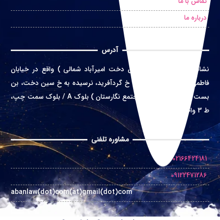
تماس با ما
درباره ما
آدرس
نشانی
:
تهران ( محله سین دخت امیرآباد شمالی ) واقع در
خیابان
فاطمی غربی، خ اعتماد زاده، خ گردآفرید، نرسیده به خ سین دخت، بن
بست بهشت، پلاک 4 ( مجتمع نگارستان ) بلوک A / بلوک سمت چپ،
ط 3 واحد 10
مشاوره تلفنی
02166424181
09122471286
abanlaw(dot)com(at)gmail(dot)com