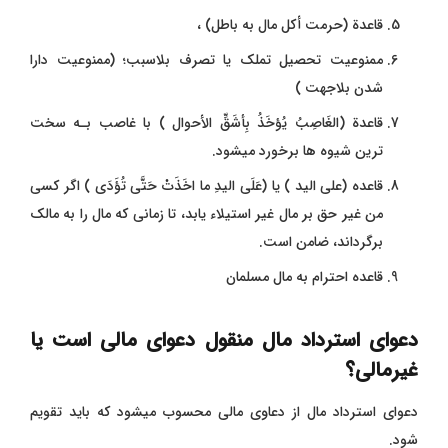
قاعدة (حرمت أكل مال به باطل) ،
ممنوعیت تحصیل تملک یا تصرف بلاسبب؛ (ممنوعیت دارا
شدن بلاجهت )
قاعدة (الغَاصِبُ يُؤخَذُ بِأشَقِّ الأحوال ) با غاصب بـه سخت
ترین شیوه ها برخورد میشود.
قاعده (على اليد ) يا (عَلَى اليدِ ما اخَذَتْ حَتَّى تُؤَدَى ) اگر کسی
من غیر حق بر مال غیر استیلاء یابد، تا زمانی که مال را به مالک
برگرداند، ضامن است.
قاعده احترام به مال مسلمان
دعوای استرداد مال منقول دعوای مالی است یا
غیرمالی؟
دعوای استرداد مال از دعاوی مالی محسوب میشود که باید تقویم
شود.