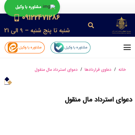
مشاوره با وکیل
09122471286
شنبه تا پنج شنبه – 9 الی 21
خانه
/
دعاوی قراردادها
/
دعوای استرداد مال منقول
دعوای استرداد مال منقول