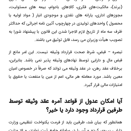
(برند)، مالکیت‌های فکری، کالاهای بادوام، بیمه ‌های مسئولیت،
مجوزهای اداری، یارانه‌ های نقدی و موجودی انبار ( مواد اولیه یا
محصول ) واحدهای تولیدی در چهارچوب آئین ‌نامه اجرائی که حداکثر
ظرف سه ماه از تاریخ لازم ‌الاجرا شدن این قانون با پیشنهاد شورا به
تصویب هیأت وزیران می ‌رسد، قابل توثیق می ‌باشند.
تبصره – قبض، شرط صحت قرارداد وثیقه نیست. این امر مانع از
قبض مال و دارایی توسط نهادهای وثیقه ‌پذیر نمی ‌باشد. بنابراین،
برخلاف عقد رهن،
در عقد وثیقه می ‌تواند که صرفاً در خصوص اعیان
معین باشد. مورد معامله هر مالی، اعم از عین یا منفعت یا حقوق یا
امتیازات مالی قرار گیرد.
آیا امکان عدول از قواعد آمره عقد وثیقه توسط
طرفین قرارداد وجود دارد یا خیر؟
همانطور که بیان شد، طرفین باید از فرمت یکنواخت تنظیمی وزارت
دارایی پیروی کرده و آن را در سامانه جامع ثبت نمایند، و الا وزارت