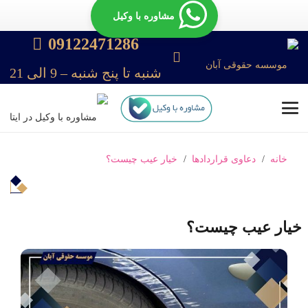
مشاوره با وکیل
09122471286
شنبه تا پنج شنبه – 9 الی 21
خانه
/
دعاوی قراردادها
/
خیار عیب چیست؟
خیار عیب چیست؟