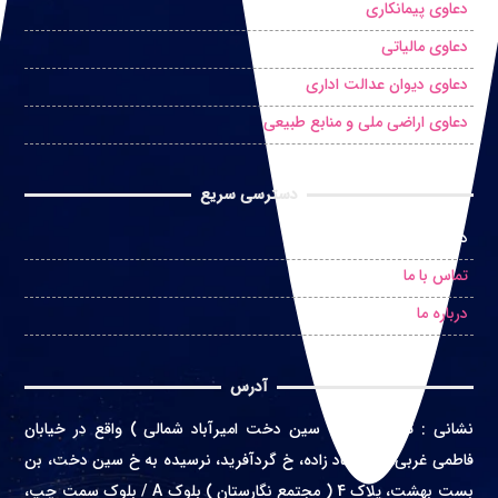
دعاوی پیمانکاری
دعاوی مالیاتی
دعاوی دیوان عدالت اداری
دعاوی اراضی ملی و منابع طبیعی
دسترسی سریع
درخواست مشاوره حضوری
تماس با ما
درباره ما
آدرس
نشانی
:
تهران ( محله سین دخت امیرآباد شمالی ) واقع در
خیابان
فاطمی غربی، خ اعتماد زاده، خ گردآفرید، نرسیده به خ سین دخت، بن
بست بهشت، پلاک 4 ( مجتمع نگارستان ) بلوک A / بلوک سمت چپ،