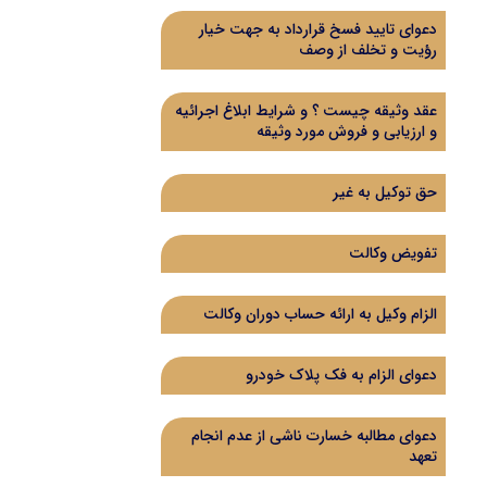
دعوای تایید فسخ قرارداد به جهت خیار
رؤیت و تخلف از وصف
عقد وثیقه چیست ؟ و شرایط ابلاغ اجرائیه
و ارزیابی و فروش مورد وثیقه
حق توکیل به غیر
تفویض وکالت
الزام وکیل به ارائه حساب دوران وکالت
دعوای الزام به فک پلاک خودرو
دعوای مطالبه خسارت ناشی از عدم انجام
تعهد