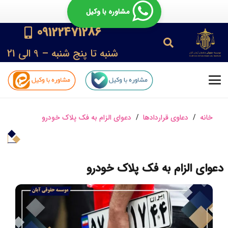
مشاوره با وکیل
09122471286
شنبه تا پنج شنبه – 9 الی 21
خانه
/
دعاوی قراردادها
/
دعوای الزام به فک پلاک خودرو
دعوای الزام به فک پلاک خودرو