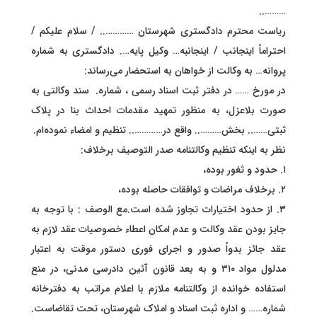
………..
ریاست محترم دادگستری شهرستان ………….. / سلام علیکم /
احتراماً اینجانب / اینجانبه… وکیل پایه…. دادگستری به شماره
پروانه… به وکالت از خواهان به استحضار می‌رساند:
در مورخ …… در دفتر ثبت اسناد رسمی ، شماره. سند وکالتی به
صورت بلاعزل، به منظور تمهید مقدمات احداث بنا در پلاک
ثبتی…….. بخش……….. واقع در………….. تنظیم و امضاء نموده‌ام.
نظر به اینکه تنظیم وکالتنامه صدر التوصیف برخلاف:
۱. حدود و ثغور بوده،
۲. برخلاف مراضات و توافقات حاصله بوده،
۳. از حدود اختیارات تجاوز شده است.مع الوصف : با توجه به
جایز بودن عقد وکالت و عدم امکان اعطاء خصوصیات عقد لازم به
عقد جائز بدواً صدور و اجرای فوری دستور موقت به اعتبار
مدلول مواد ۳۱۰ و به بعد قانون آئین دادرسی مدنی، در منع
استفاده خوانده از وکالتنامه ملازم با اعلام مراتب به دفترخانه
شماره…… و اداره ثبت اسناد و املاک شهرستان، تحت تقاضاست.