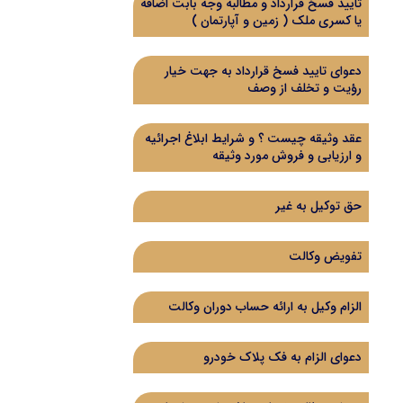
تایید فسخ قرارداد و مطالبه وجه بابت اضافه
یا کسری ملک ( زمین و آپارتمان )
دعوای تایید فسخ قرارداد به جهت خیار
رؤیت و تخلف از وصف
عقد وثیقه چیست ؟ و شرایط ابلاغ اجرائیه
و ارزیابی و فروش مورد وثیقه
حق توکیل به غیر
تفویض وکالت
الزام وکیل به ارائه حساب دوران وکالت
دعوای الزام به فک پلاک خودرو