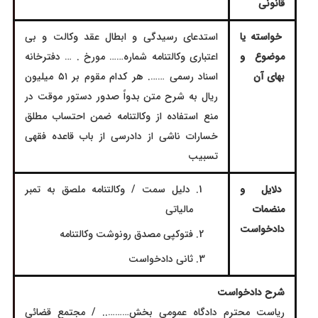
قانونی
خواسته یا
استدعای رسیدگی و ابطال عقد وکالت و بی
موضوع و
اعتباری وکالتنامه شماره…… مورخ . … دفترخانه
بهای آن
اسناد رسمی ……. هر کدام مقوم بر ۵۱ میلیون
ریال به شرح متن بدواً صدور دستور موقت در
منع استفاده از وکالتنامه ضمن احتساب مطلق
خسارات ناشی از دادرسی از باب قاعده فقهى
تسبیب
دلایل و
دلیل سمت / وکالتنامه ملصق به تمبر
منضمات
مالیاتی
دادخواست
فتوکپی مصدق رونوشت وکالتنامه
ثانی دادخواست
شرح دادخواست
ریاست محترم دادگاه عمومی بخش……….. / مجتمع قضائي