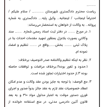
………..
ریاست محترم دادگستری شهرستان ………….. / سلام علیکم /
احتراماً اینجانب / اینجانبه… وکیل پایه…. دادگستری به شماره
پروانه… به وکالت از خواهان به استحضار می‌رساند:
در مورخ ……… در دفتر ثبت اسناد رسمی شماره. …….. سند
وكالتي بصورت بلاعزل بمنظور تمهید مقدمات احداث بنا در
پلاک ثبتی ……… بخش……..واقع در ……… تنظیم و امضاء
نموده ام.
نظر به اینکه تنظیم وکالتنامه صدر التوصيف برخلاف:
1.حدود و ثغور بوده2.برخلاف مراضات و توافقات حاصله
بوده 3.از حدود اختیارات تجاوز شده است.
مع الوصف: با توجه به جایز بودن عقد وکالت و عدم امکان
اعطاء خصوصیات عقد لازم به عقد جائز بدواً صدور و اجرای
فوری دستور موقت به اعتبار مدلول مواد ۳۱۰ و به بعد
قانون آئین دادرسی مدنی، در منع استفاده خوانده از