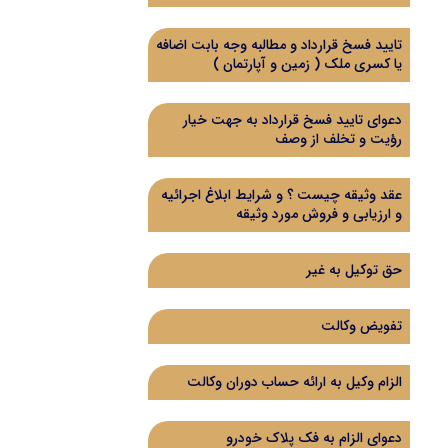
تایید فسخ قرارداد و مطالبه وجه بابت اضافه
یا کسری ملک ( زمین و آپارتمان )
دعوای تایید فسخ قرارداد به جهت خیار
رؤیت و تخلف از وصف
عقد وثیقه چیست ؟ و شرایط ابلاغ اجرائیه
و ارزیابی و فروش مورد وثیقه
حق توکیل به غیر
تفویض وکالت
الزام وکیل به ارائه حساب دوران وکالت
دعوای الزام به فک پلاک خودرو