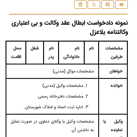
نمونه دادخواست ابطال عقد وکالت و بی اعتباری
وکالتنامه بلاعزل
مشخصات
نام
نام
نام
شغل
محل
طرفین
خانوادگی
پدر
اقامت
خواهان
مشخصات موکل (مدنی)
خوانده
مشخصات وکیل (مدنی)
مشخصات دفترخانه رسمی
اداره ثبت اسناد و املاک شهرستان.
وکیل یا
مشخصات وكیل یا وکلای دعاوی در صورت تمایل
نماینده
به داشتن آن