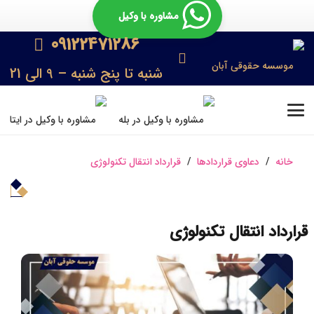
مشاوره با وکیل
09122471286
شنبه تا پنج شنبه – 9 الی 21
خانه
/
دعاوی قراردادها
/
قرارداد انتقال تکنولوژی
قرارداد انتقال تکنولوژی