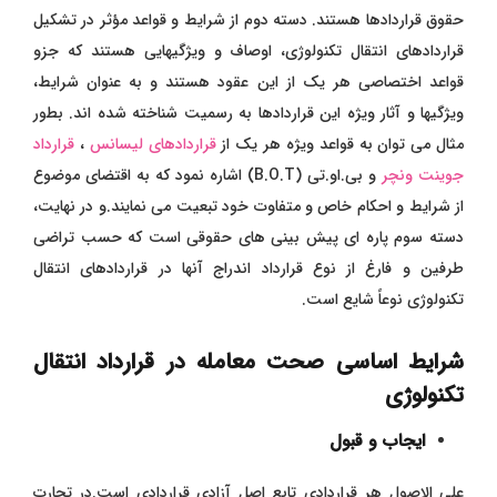
حقوق قراردادها هستند. دسته دوم از شرایط و قواعد مؤثر در تشکیل
قراردادهای انتقال تکنولوژی، اوصاف و ویژگیهایی هستند که جزو
قواعد اختصاصی هر یک از این عقود هستند و به عنوان شرایط،
ویژگیها و آثار ویژه این قراردادها به رسمیت شناخته شده اند. بطور
مثال می توان به قواعد ویژه هر یک از
قراردادهای لیسانس
،
قرارداد
جوینت ونچر
و بی.او.تی (B.O.T) اشاره نمود که به اقتضای موضوع
از شرایط و احکام خاص و متفاوت خود تبعیت می نمایند.و در نهایت،
دسته سوم پاره ای پیش بینی های حقوقی است که حسب تراضی
طرفین و فارغ از نوع قرارداد اندراج آنها در قراردادهای انتقال
تکنولوژی نوعاً شایع است.
شرایط اساسی صحت معامله در قرارداد انتقال
تکنولوژی
ایجاب و قبول
علی الاصول هر قراردادی تابع اصل آزادی قراردادی است.‌در تجارت