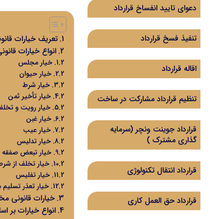
دعوای تایید انفساخ قرارداد
تنفیذ فسخ قرارداد
تعریف خیارات قانو
انواع خیارات قانون
خیار مجلس
اقاله قرارداد
خیار حیوان
خیار شرط
خیار تأخیر ثمن
تنظیم قرارداد مشارکت در ساخت
خیار رویت و تخل
خیار غبن
قرارداد جوینت ونچر (سرمایه
خیار عیب
گذاری مشترک )
خیار تدلیس
خیار تبعض صفقه
خیار تخلف از شرط
قرارداد انتقال تکنولوژی
خیار تفلیس
خیار تعذر تسلیم 
خیارات قانونی مخ
قرارداد حق العمل کاری
انواع خیارات بر 