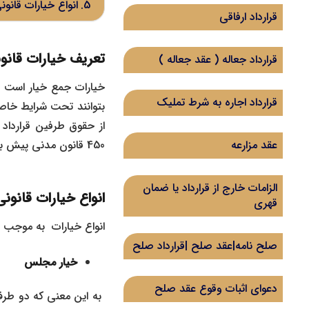
انواع خیارات قانون
قرارداد ارفاقی
تعریف خیارات قانو
قرارداد جعاله ( عقد جعاله )
خیارات جمع خیار است و
قرارداد اجاره به شرط تملیک
بتوانند تحت شرایط خاص
450 قانون مدنی پیش بینی شده است
عقد مزارعه
الزامات خارج از قرارداد یا ضمان
انواع خیارات قانون
قهری
انواع خیارات به موجب ماده 396 قانون مدنی به شرح ذی
صلح نامه|عقد صلح |قرارداد صلح
خیار مجلس
دعوای اثبات وقوع عقد صلح
به این معنی که دو طرف 