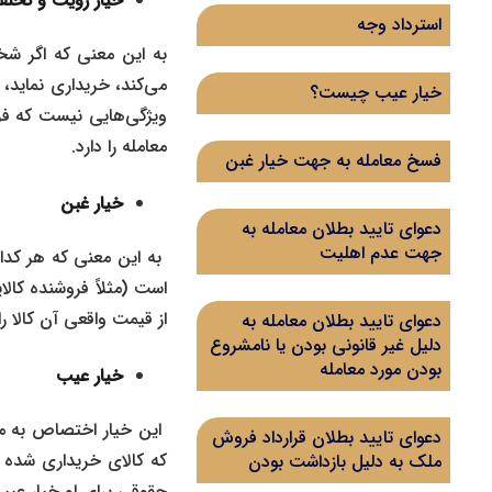
خیار رویت و تخ
استرداد وجه
به این معنی که اگر شخ
می‌کند، خریداری نماید، 
خیار عیب چیست؟
ویژگی‌هایی نیست که ف
معامله را دارد.
فسخ معامله به جهت خیار غبن
خیار غبن
دعوای تایید بطلان معامله به
جهت عدم اهلیت
به این معنی که هر کدام
است (مثلاً فروشنده کال
از قیمت واقعی آن کالا ر
دعوای تایید بطلان معامله به
دلیل غیر قانونی بودن یا نامشروع
بودن مورد معامله
خیار عیب
این خیار اختصاص به مش
دعوای تایید بطلان قرارداد فروش
که کالای خریداری شده د
ملک به دلیل بازداشت بودن
حقوقی برای او خیار عیب 