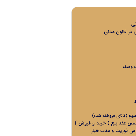
نی
ی در قانون مدنی
ف وصف
مبیع (کالای فروخته شده)
تص عقد بیع ( خرید و فروش )
اساس فوریت و مدت خیار