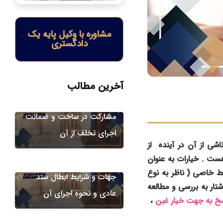
مشاوره با وکیل پایه یک
دادگستری
دعاوی قراردادها
سلب حق فروش در قراردادها
آخرین مطالب
اعم از بیع، صلح و قرارداد
مشارکت در ساخت و ضمانت
اجرای تخلف از آن
شی از آن در آینده از
هست . خیارات به عنوان
دعاوی قراردادها
دعاوی ملکی
یط خاصی ( ناظر به نوع
جهات و شرایط ابطال سند
وشتار به بررسی و مطالعه
عادی و نحوه اجرای آن
خ به جهت خیار غبن
،
دعاوی ملکی
دعاوی قراردادها
دعوای اثبات نمایندگی در