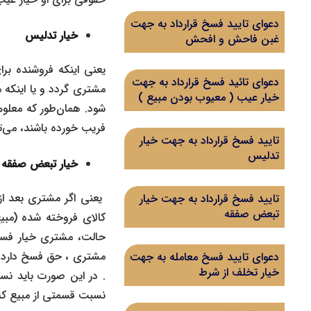
دعوای تایید فسخ قرارداد به جهت
خیار تدلیس
غبن فاحش و افحش
یعنی اینکه فروشنده بر
دعوای تائید فسخ قرارداد به جهت
مشتری گردد و یا اینکه
خیار عیب ( معیوب بودن مبیع )
شود. همان‌طور که معلو
فریب خورده باشند، می‌تو
تایید فسخ قرارداد به جهت خیار
تدلیس
خیار تبعض صفقه
یعنی اگر مشتری بعد از
تایید فسخ قرارداد به جهت خیار
تبعض صفقه
کالای فروخته شده (مبی
حالت، مشتری خیار فسخ آ
مشتری ، حق فسخ دارد ، 
دعوای تایید فسخ معامله به جهت
خیار تخلف از شرط
. در این صورت باید ن
نسبت قسمتی از مبیع که و