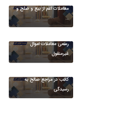
معاملات اعم از بیع و صلح و
دعاوی قراردادها
…
تلف حکمی در معاملات
مشمول قانون الزام به ثبت
دعاوی قراردادها
رسمی معاملات اموال
دعاوی فسخ معامله
غیرمنقول
تشریفات فسخ معاملات
ملکی ثبت شده در سامانه
کاتب در مراجع صالح به
رسیدگی