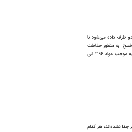
و طرف داده می‌شود تا
ق فسخ به منظور حفاظت
از حقوق طرفین قرارداد و ایجاد انعطاف‌پذیری در شرایط خاصی که ممکن است پیش بیاید ، به موجب مواد 396 الی
جدا نشده‌اند، هر کدام