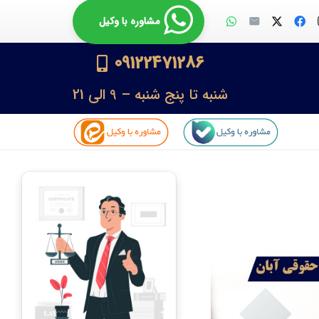
مشاوره با وکیل
09122471286
شنبه تا پنج شنبه – 9 الی 21