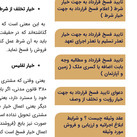
تایید فسخ قرارداد به جهت خیار
شرط ( اعلام فسخ قرارداد به جهت
خیار تخلف از شرط
خیار شرط )
به این معنی است که ه
گذاشته‌اند که در حقیق
تایید فسخ قرارداد به جهت خیار
باید به آن شرط عمل کن
تعذر تسلیم یا تعذر اجرای تعهد
فروش را فسخ نماید.
تایید فسخ قرارداد و مطالبه وجه
خیار تفلیس
بابت اضافه یا کسری ملک ( زمین
و آپارتمان )
یعنی وقتی که مشتری م
۳۸۰ قانون مدنی، اگر
دعوای تایید فسخ قرارداد به جهت
خود را مسترد دارد، یع
خیار رؤیت و تخلف از وصف
دیگر یعنی اعمال خیار 
مشتری تحویل نداده است
عقد وثیقه چیست ؟ و شرایط
صورت نیز بایع (فروشند
ابلاغ اجرائیه و ارزیابی و فروش
مورد وثیقه
اعمال خیار فسخ است که 