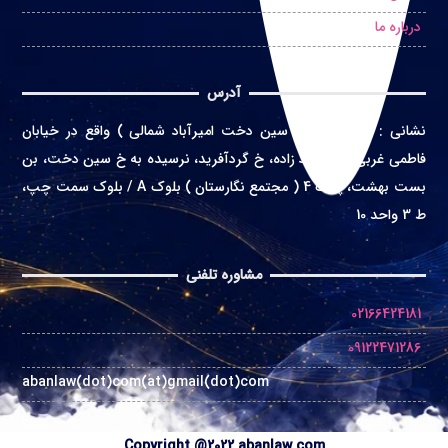
درباره ما
آدرس
نشانی
:
تهران ( محله سین دخت امیرآباد شمالی ) واقع در
خیابان
فاطمی غربی، خ اعتماد زاده، خ گردآفرید، نرسیده به خ سین دخت، بن
بست بهشت، پلاک 4 ( مجتمع نگارستان ) بلوک A / بلوک سمت چپ،
ط 3 واحد 10
مشاوره تلفنی
02166424181
09122471286
abanlaw(dot)com(at)gmail(dot)com
Copyright @2022 abanlaw.com