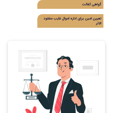
گواهی کفالت
تعیین امین برای اداره اموال غایب مفقود
الاثر