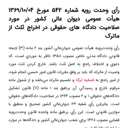
رأی وحدت رویه شماره 542 مورخ 1369/10/04
هیأت عمومی دیوان عالی کشور در مورد
صلاحیت دادگاه های حقوقی در اخراج ثلث از
ماترک
رأي و‌حدت‌رو‌يه هيأت عمومي ديوان‌عالي كشور بند ۲ ماده (۳) لايحه
قانوني دادگاه مدني خاص مصوب ۱۳۵۸ ناظر به موردي است، كه
دعوي و اختلاف راجع به اصل ثلث باشد. خارج كردن ثلث مورد
و‌صيت از ماترك كه بايد بر و‌فق مقررات قانون امور حسبي انجام شود،
از امور راجع به
تصفيه ترکه
و تقسيم ماترك مي‌باشد و از شمول ماده
مرقوم خارج و رسيدگي آن برطبق بند ۱ ماده (۷) قانون تشكيل
دادگاه‌هاي حقوقي ۱ و ۲ مصوب ۱۳۶۴ در صلاحيت دادگاه‌هاي حقوقي
است. بنابراين رأي شعبه ۲۳ ديوان‌عالي كشور صحيح و منطبق با
موازين قانوني است. اين رأي برطبق ماده و‌احده قانون و‌حدت‌رو‌يه
قضايي مصوب ۱۳۲۸ براي شعب ديوان‌عالي كشور و دادگاه‌ها در موارد