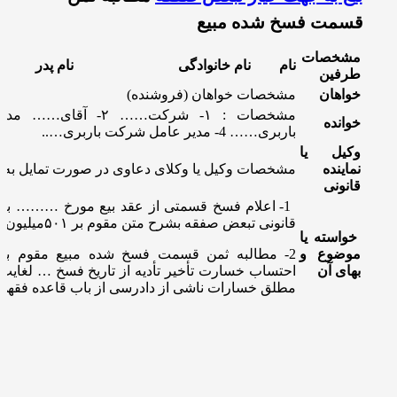
قسمت فسخ شده مبیع
مشخصات
نام
نام خانوادگی
نام پدر
طرفین
خواهان
مشخصات خواهان (فروشنده)
خوانده
باربری…… 4- مدیر عامل شرکت باربری…..
وکیل یا
نماینده
مشخصات وكیل یا وکلای دعاوی در صورت تمایل به 
قانونی
1- اعلام فسخ قسمتی از عقد بیع مورخ ……… با ا
قانونی تبعض صفقه بشرح متن مقوم بر ۵۰۱میلیون ریال
خواسته یا
موضوع و
2- مطالبه ثمن قسمت فسخ شده مبیع مقوم 
بهای آن
احتساب خسارت تأخیر تأدیه از تاریخ فسخ … لغایت
مطلق خسارات ناشی از دادرسی از باب قاعده فقهی