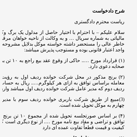
شرح دادخواست
ریاست محترم دادگستری
سلام علیکم – با احترام با اختیار حاصل از مدلول یک برگ وکا
مالیاتی به شماره سریال … و به وکالت از ناحیه خواهان مرق
خاطر عالی را مستحضر داشته خواسته موکل بدلایل مشروحه آت
واجد اعتبار قانونی بوده و مستوجب پذیرش میباشد:
(۱) قرارداد مورخ …
صحابه دعوى دارد.
(۲) برنج مذکور در محل شرکت خوانده ردیف اول به رؤیت
معامله براساس توافق به ازای هر کیلوگرم….. ریال به حساب
ردیف دوم که مدیر عامل شرکت خوانده ردیف اول میباشد واری
(3)مبیع از طریق شرکت باربری خوانده ردیف سوم با مدیر 
چهارم به موکل تحویل شده است.
(۴) بر اساس صورتجلسه تح
توافق و تراضی و مفاد بيع نامه مورخ …. از نوع دیگری است که
کیفیت و قیمت قطعاً تفاوت عمده ای دارد