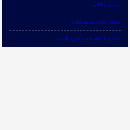
دعاوی مالیاتی
دعاوی دیوان عدالت اداری
دعاوی اراضی ملی و منابع طبیعی
دسترسی سریع
درخواست مشاوره حضوری
تماس با ما
درباره ما
آدرس
نشانی
:
تهران ( محله سین دخت امیرآباد شمالی ) واقع در