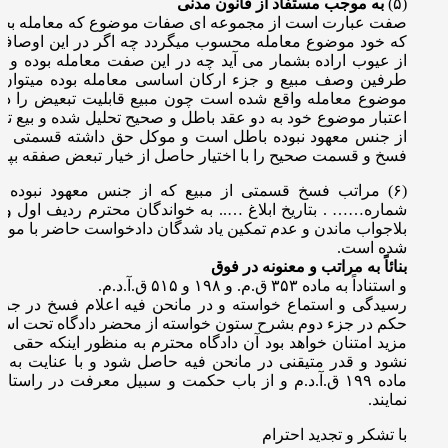
(۵)
به موجب مستفاد از قانون مدنی
صفت عبارت است از مجموعه ای صفات موضوع که معامله بخا
که خود موضوع معامله محسوب میگردد چه اگر در این اوصاف
از عیوب اراده بشمار می آید چه در این صفت معامله بوده و چ
طرفين وصف مبيع و جزء ارکان اساسی معامله بوده میتوان 
موضوع معامله واقع شده است چون مبیع قابلیت تبعیض را دار
اعتبار موضوع خود به دو عقد باطل و صحیح تحلیل شده و بیع تن
از جنس معهود نبوده باطل است و موکل حق داشته قسمتی از ب
فسخ و قسمت صحیح را با اختیار حاصل از خیار تبعض صفقه بپذی
(۶) مراتب فسخ قسمتی از مبیع که از جنس معهود نبوده با
شماره…… . بتاريخ ابلاغ ….. به خواندگان محترم ردیف اول و د
بلاجواب ماندن و عدم تمکین یاد شدگان دادخواست حاضر با موض
شده است.
بنائاً به مراتب و معنونه در فوق
و استناداً به ماده ۳۵۳ ق.م. و ۱۹۸ و ۵۱۵ ق.آ.د.م.
رسیدگی و استماع خواسته و در مانحن فیه اعلام فسخ در ج
حکم در جزء دوم بشرح ستون خواسته از محضر دادگاه تحت اس
مزید امتنان خواهد بود آن دادگاه محترم به منظور اینکه حقی ا
نشود و قدر متیقنی در مانحن فیه حاصل شود و با عنایت به طب
ماده ۱۹۹ ق.آ.د.م و از باب حکمت و سبیل معرفت در را
نمایند.
با تشکر و تجدید احترام