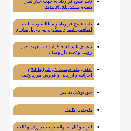
تایید فسخ قرارداد به جهت خیار تعذر
تسلیم یا تعذر اجرای تعهد
تایید فسخ قرارداد و مطالبه وجه بابت
اضافه یا کسری ملک ( زمین و آپارتمان )
دعوای تایید فسخ قرارداد به جهت خیار
رؤیت و تخلف از وصف
عقد وثیقه چیست ؟ و شرایط ابلاغ
اجرائیه و ارزیابی و فروش مورد وثیقه
حق توکیل به غیر
تفویض وکالت
الزام وکیل به ارائه حساب دوران وکالت