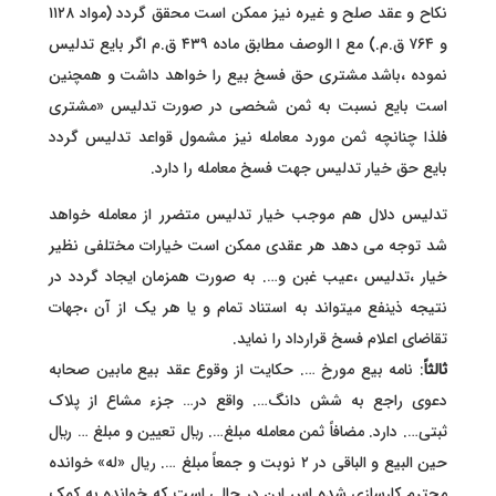
نکاح و عقد صلح و غیره نیز ممکن است محقق گردد (مواد ۱۱۲۸
و ۷۶۴ ق.م.) مع ا الوصف مطابق ماده ۴۳۹ ق.م اگر بایع تدلیس
نموده ،باشد مشتری حق فسخ بیع را خواهد داشت و همچنین
است بایع نسبت به ثمن شخصی در صورت تدلیس «مشتری
فلذا چنانچه ثمن مورد معامله نیز مشمول قواعد تدلیس گردد
بایع حق خیار تدلیس جهت فسخ معامله را دارد.
تدلیس دلال هم موجب خیار تدلیس متضرر از معامله خواهد
شد توجه می دهد هر عقدی ممکن است خیارات مختلفی نظیر
خیار ،تدلیس ،عیب غبن و…. به صورت همزمان ایجاد گردد در
نتیجه ذینفع میتواند به استناد تمام و یا هر یک از آن ،جهات
تقاضای اعلام فسخ قرارداد را نماید.
ثالثاً
: نامه بيع مورخ …. حکایت از وقوع عقد بیع مابین صحابه
دعوی راجع به شش دانگ…. واقع در… جزء مشاع از پلاک
ثبتی…. دارد. مضافاً ثمن معامله مبلغ…. ريال تعیین و مبلغ … ريال
حين البيع و الباقی در ۲ نوبت و جمعاً مبلغ …. ریال «له» خوانده
محترم کارسازی شده اس این در حالی است که خوانده به کمک