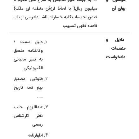
بهای آن
میلیون ریال( با لحاظ ارزش منطقه ای ملک)
ضمن احتساب کلیه خسارات ناشـ دادرسی از باب
قاعده فقهی تسبیب
دلایل و
دلیل سمت /
منضمات
وكالتنامه ملصق
دادخواست
به تمبر مالیاتی
الکترونیکی
فتوکپی مصدق
بیع نامه تاریخ
…..
عنداللزوم جلب
نظر کارشناس
رسمی
اظهارنامه