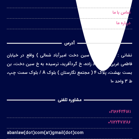
درخواست مشاوره حضوری
تماس با ما
درباره ما
آدرس
نشانی
:
تهران ( محله سین دخت امیرآباد شمالی ) واقع در
خیابان
فاطمی غربی، خ اعتماد زاده، خ گردآفرید، نرسیده به خ سین دخت، بن
بست بهشت، پلاک 4 ( مجتمع نگارستان ) بلوک A / بلوک سمت چپ،
ط 3 واحد 10
مشاوره تلفنی
02166424181
09122471286
abanlaw(dot)com(at)gmail(dot)com