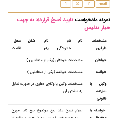
نمونه دادخواست
تایید فسخ قرارداد به جهت
خیار تدلیس
مشخصات
نام
نام
نام
شغل
محل
طرفین
خانوادگی
پدر
اقامت
خواهان
مشخصات خواهان (یکی از متعاملین )
خوانده
مشخصات خوانده (یکی از متعاملین )
وکیل یا
مشخصات وكیل یا وکلای دعاوی در صورت تمایل
نماینده
به داشتن آن
قانونی
خواسته یا
اعلام فسخ عقد بيع موضوع بیع نامه مورخ
موضوع و
…..به جهت خیار تدلیس به شرح متن مقوم ۱۱