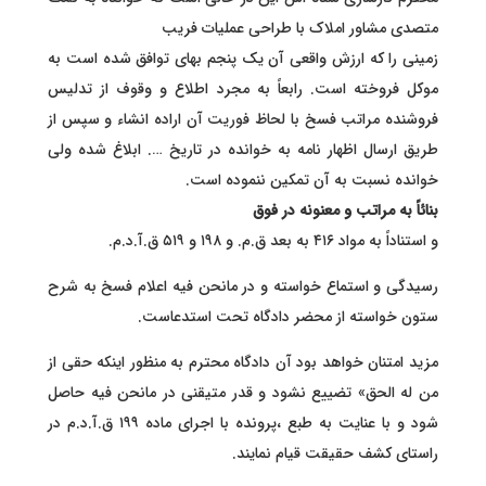
متصدی مشاور املاک با طراحی عملیات فریب
زمینی را که ارزش واقعی آن یک پنجم بهای توافق شده است به
موکل فروخته است. رابعاً به مجرد اطلاع و وقوف از تدلیس
فروشنده مراتب فسخ با لحاظ فوریت آن اراده انشاء و سپس از
طریق ارسال اظهار نامه به خوانده در تاریخ …. ابلاغ شده ولی
خوانده نسبت به آن تمکین ننموده است.
بنائاً به مراتب و معنونه در فوق
و استناداً به مواد ۴۱۶ به بعد ق.م. و ۱۹۸ و ۵۱۹ ق.آ.د.م.
رسیدگی و استماع خواسته و در مانحن فیه اعلام فسخ به شرح
ستون خواسته از محضر دادگاه تحت استدعاست.
مزید امتنان خواهد بود آن دادگاه محترم به منظور اینکه حقی از
من له الحق» تضییع نشود و قدر متیقنی در مانحن فیه حاصل
شود و با عنایت به طبع ،پرونده با اجرای ماده ۱۹۹ ق.آ.د.م در
راستای کشف حقیقت قیام نمایند.