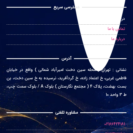
دسترسی سریع
درخواست مشاوره حضوری
تماس با ما
درباره ما
آدرس
نشانی
:
تهران ( محله سین دخت امیرآباد شمالی ) واقع در
خیابان
فاطمی غربی، خ اعتماد زاده، خ گردآفرید، نرسیده به خ سین دخت، بن
بست بهشت، پلاک 4 ( مجتمع نگارستان ) بلوک A / بلوک سمت چپ،
ط 3 واحد 10
مشاوره تلفنی
02166424181