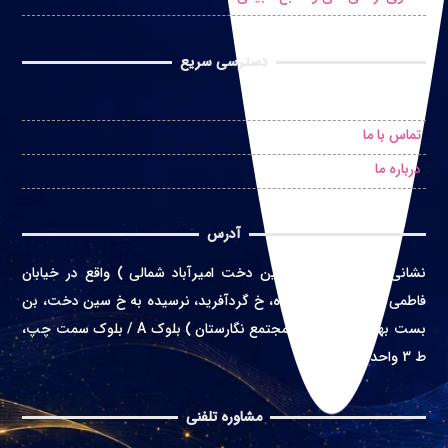
دسترسی سریع
درخواست مشاوره حضوری
تماس با ما
درباره ما
آدرس
نشانی
:
تهران ( محله سین دخت امیرآباد شمالی ) واقع در
خیابان
فاطمی غربی، خ اعتماد زاده، خ گردآفرید، نرسیده به خ سین دخت، بن
بست بهشت، پلاک 4 ( مجتمع نگارستان ) بلوک A / بلوک سمت چپ،
ط 3 واحد 10
مشاوره تلفنی