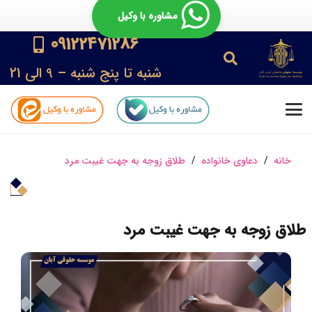
مشاوره با وکیل
09122471286
شنبه تا پنج شنبه – 9 الی 21
خانه
/
دعاوی خانواده
/
طلاق زوجه به جهت غیبت مرد
طلاق زوجه به جهت غیبت مرد