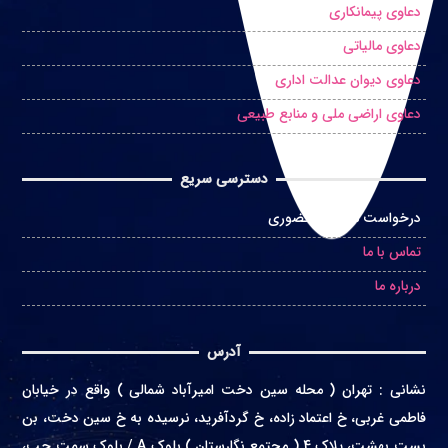
دعاوی پیمانکاری
دعاوی مالیاتی
دعاوی دیوان عدالت اداری
دعاوی اراضی ملی و منابع طبیعی
دسترسی سریع
درخواست مشاوره حضوری
تماس با ما
درباره ما
آدرس
نشانی
:
تهران ( محله سین دخت امیرآباد شمالی ) واقع در
خیابان
فاطمی غربی، خ اعتماد زاده، خ گردآفرید، نرسیده به خ سین دخت، بن
بست بهشت، پلاک 4 ( مجتمع نگارستان ) بلوک A / بلوک سمت چپ،