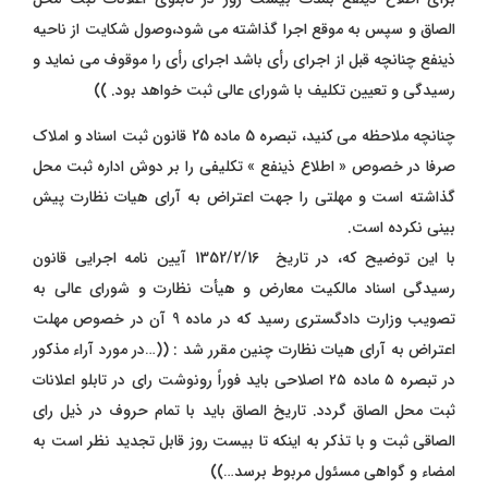
الصاق و سپس به موقع اجرا گذاشته می شود،وصول شکایت از ناحیه
ذینفع چنانچه قبل از اجراﻯ رأﻯ باشد اجراﻯ رأﻯ را موقوف می نماید و
رسیدگی و تعیین تکلیف با شوراﻯ عالی ثبت خواهد‌ بود. ))
چنانچه ملاحظه می کنید، تبصره 5 ماده 25 قانون ثبت اسناد و املاک
صرفا در خصوص « اطلاع ذینفع » تکلیفی را بر دوش اداره ثبت محل
گذاشته است و مهلتی را جهت اعتراض به آرای هیات نظارت پیش
بینی نکرده است.
با این توضیح که، در تاریخ 1352/2/16 آیین نامه اجرایی قانون
رسیدگی اسناد مالکیت معارض و هیأت نظارت و شورای عالی به
تصویب وزارت دادگستری رسید که در ماده 9 آن در خصوص مهلت
اعتراض به آرای هیات نظارت چنین مقرر شد : ((…در مورد آراء مذکور
در تبصره ۵ ماده ۲۵ اصلاحی باید فوراً رونوشت رای در تابلو اعلانات
ثبت محل الصاق گردد. تاریخ الصاق باید با تمام حروف در ذیل رای
الصاقی ثبت و با تذکر به اینکه تا بیست روز قابل تجدید نظر است به
امضاء و گواهی مسئول مربوط برسد…))