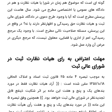
گونه ‌ای است که موضوع هم ‌زمان در شورا یا هیات نظارت و هم در
دادگاه‌ های عمومی یا اختصاصی مطرح می ‌شود. سال‌ هاست این
پرسش مطرح است که آیا با وجود طرح دعوی در دادگاه، شورای عالی
ثبت و هیات نظارت حق رسیدگی و اظهارنظر دارند یا نه؟ در واقع در
این پرسش، مسئله صلاحیت ذاتی مطرح است. با وجود یک مرجع
رسیدگی، اعم از اداری یا قضایی، معقول نیست، که مرجع دیگری در
عرض آن وارد عمل شود.
مهلت اعتراض به رای هیات نظارت ثبت در
شورای عالی ثبت
به موجب تبصره 4 ماده 25 قانون ثبت اسناد و املاک الحاقی
1351/10/18 مقرر شده است : (( آراء هیات نظارت فقط در مورد
بندهاﻯ یک و پنج و هفت این ماده بر اثر شکایت ذینفع قابل
تجدیدنظر در شوراﻯ عالی ثبت خواهد بود‌. )) همچنین وفق تبصره 5
این ماده (( در مورد بندهاﻯ یک و پنج و هفت رأﻯ هیأت نظارت
براﻯ اطلاع ذینفع بمدت بیست روز در تابلوﻯ اعلانات ثبت محل