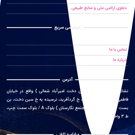
دعاوی اراضی ملی و منابع طبیعی
دسترسی سریع
درخواست مشاوره حضوری
تماس با ما
درباره ما
آدرس
نشانی
:
تهران ( محله سین دخت امیرآباد شمالی ) واقع در
خیابان
فاطمی غربی، خ اعتماد زاده، خ گردآفرید، نرسیده به خ سین دخت، بن
بست بهشت، پلاک 4 ( مجتمع نگارستان ) بلوک A / بلوک سمت چپ،
ط 3 واحد 10
مشاوره تلفنی