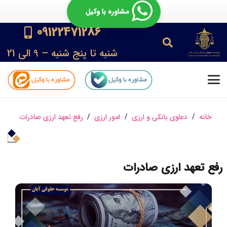
مشاوره با وکیل
09122471286
شنبه تا پنج شنبه – 9 الی 21
خانه
/
دعاوی بانکی و ارزی
/
امور ارزی
/
رفع تعهد ارزی صادرات
رفع تعهد ارزی صادرات