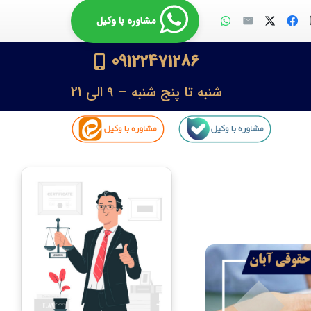
مشاوره با وکیل
09122471286
شنبه تا پنج شنبه – 9 الی 21