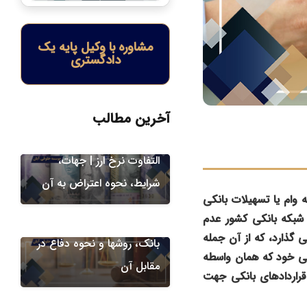
مشاوره با وکیل پایه یک
دادگستری
امور ارزی
آخرین مطالب
اعتراض به مطالبه مابه
التفاوت نرخ ارز | جهات،
شرایط، نحوه اعتراض به آن
دعاوی بانکی و ارزی
وام یا تسهیلات بانکی
 شبکه بانکی کشور عدم
طرح دعوای خلع ید از طرف
گذارد، که از آن جمله
بانک، روشها و نحوه دفاع در
لی خود که همان واسطه
مقابل آن
قراردادهای بانکی جهت
دعاوی بانکی و ارزی