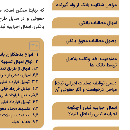
مراحل شکایت بانک از وام گیرنده
که نهایتا ممکن است، 
حقوقی و در مقابل طر
امهال مطالبات بانکی
بانکی،
ابطال اجراییه ثب
وصول مطالبات معوق بانکی
انواع بدهکاران با
ممنوعیت اخذ وکالت بلاعزل
انواع امهال تسهیلا
توسط بانک ها
امهال از طریق تمدی
امهال بدهی از طریق
تبدیل قرارداد قبلی
دستور توقیف عملیات اجرایی ثبت|
تبدیل قرارداد قبلی
مراحل درخواست و آثار حقوقی آن
تبدیل قرارداد قبلی
تبدیل قرارداد قبلی
ابطال اجراییه ثبتی | چگونه
تقسیط مجدد معوق
اجراییه ثبتی را باطل کنیم؟
تجدید تسهیلات در
جعاله احیاء