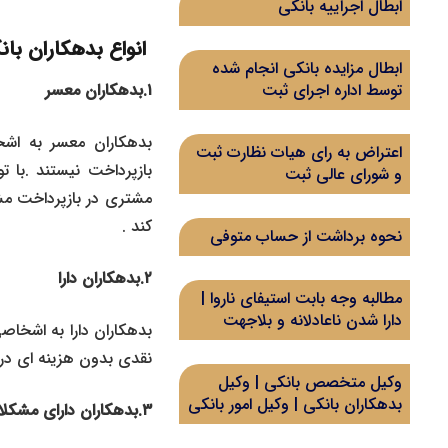
ابطال اجراییه بانکی
انواع بدهکاران با
ابطال مزایده بانکی انجام شده
۱.بدهکاران معسر
توسط اداره اجرای ثبت
بدهکاران معسر به اشخا
اعتراض به رای هیات نظارت ثبت
بازپرداخت نیستند .با ت
و شورای عالی ثبت
مشتری در بازپرداخت مش
کند .
نحوه برداشت از حساب متوفی
۲.بدهکاران دارا
مطالبه وجه بابت استیفای ناروا |
دارا شدن ناعادلانه و بلاجهت
بدهکاران دارا به اشخاص
نقدی بدون هزینه ای در ا
وکیل متخصص بانکی | وکیل
بدهکاران بانکی | وکیل امور بانکی
۳.بدهکاران دارای مشکلات موقت