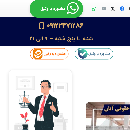
مشاوره با وکیل
09122471286
شنبه تا پنج شنبه – 9 الی 21