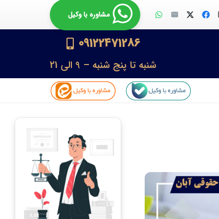
مشاوره با وکیل
09122471286
شنبه تا پنج شنبه – 9 الی 21