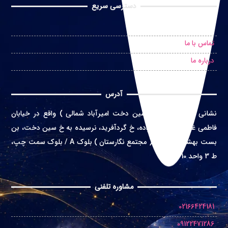
دسترسی سریع
درخواست مشاوره حضوری
تماس با ما
درباره ما
آدرس
نشانی
:
تهران ( محله سین دخت امیرآباد شمالی ) واقع در
خیابان
فاطمی غربی، خ اعتماد زاده، خ گردآفرید، نرسیده به خ سین دخت، بن
بست بهشت، پلاک 4 ( مجتمع نگارستان ) بلوک A / بلوک سمت چپ،
ط 3 واحد 10
مشاوره تلفنی
02166424181
09122471286