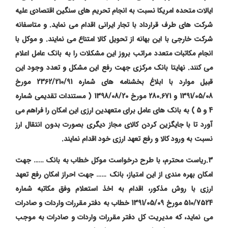
ایالات متحده امریکا نسبت به انجام تحریم های سنگین اقتصادی علیه
شرکت های طرف قرارداد با تجار ایرانی اقدام می نماید. و متاسفانه
شرکت خارجی با این بهانه از تحویل کالا امتناع می نمایند. و موکل با
انجام مکاتبات متعدد مراتب بروز این مشکلات را به بانک عامل اعلام
می کنند. نهایتا بانک مرکزی جهت رفع این مشکل و تعدد وجود این
قبیل موارد
با ابلاغ بخشنامه های شماره 2362/210/91 مورخ
1391/05/08 و 280.671 مورخ 1398/08/20
( مستندات تقدیمی شماره
4 و 5 ) به بانک های عامل برای متعهدین ارزی این امکان را فراهم می
آورد تا با جایگزین کردن کالای مجاز دیگری بصورت بدون انتقال ارز
نسبت به ورود کالا و رفع تعهد ارزی خود اقدام نمایند.
3.ریاست محترم، با طرح درخواست موکل خطاب به بانک …… جهت
امکان بهره مندی از این امتیاز، بانک …… جهت احراز امکان رفع تعهد
ارزی با روش مذکور، اقدام به اخذ استعلام وفق مکاتبه شماره
510/7524 مورخ 1391/05/09 خطاب به دفتر مقررات واردات و صادرات
می نماید، که مدیریت کل دفتر مقررات واردات و صادرات به موجب