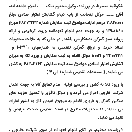
شکوائیه مضبوط در پرونده، وکیل محترم بانک ……، اعلام داشته اند،
آقای …….. موکل اینجانب از باب انجام گشایش اعتبار اسنادی مبلغ
3.840.000 درهم امارات موضوع ثبت سفارش شماره 48303243 مورخ
1390/10/10 و به جهت عدم انجام تعهدنامه ورود، ترخیص و ارائه
پروانه سبز گمرکی بدهکار می باشند. در حالی که به
دلالت محتویات
اسناد خرید و اوراق گمرکی تقدیمی به شمارههای 1013/90 و
33009922 و 100021 موکل اقدام به ثبت سفارش و ورود کالا به میزان
گشایش اعتبار اسنادی موضوع سند ثبت سفارش 48303243 به کشور
می نمایند
. ( مستندات تقدیمی شماره 1 الی 3 )
با ورود کالا به کشور و بررسی اولیه ، عدم تطابق کالا به جهت اهمال
شرکت خارجی احراز می گردد و و موکل ناگزیر با تحمیل هزینه های
سنگین گمرکی و باربری اقدام به مرجوع نمودن کالا به کشور امارات
می نمایند. که محتویات مندرج در اسناد تقدیمی صحت عرایض را
تائید می نماید.
2.ریاست محترم، در اثنای انجام تعهدات از سوی شرکت خارجی ،