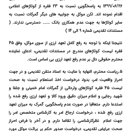
1399/06/26 به پاسخگویی نسبت به 23 فقره از کوتاژهای اعلامی
اقدام نموده اند. لکن موکل به جوابیه های دیگر گمرکات نسبت به
سایر کوتاژها به جهت عدم همکاری بانک ……. دسترسی ندارند.
(
مستندات تقدیمی شماره 9 الی 14 )
نتیجتا اینکه با توجه به رفع کامل تعهد ارزی از سوی موکل، وفق 45
فقره لیست کوتاژهای مندرج در مستندات تقدیمی، ادعای نماینده
محترم حقوقی دال بر عدم رفع تعهد ارزی بی اساس است.
5.ریاست محترم، النهایه با عنایت به اسناد متقن تقدیمی و در جهت
احراز واقعیت امر، بدوا،
درخواست اخذ استعلام نسبت به صحت
لیست 45 فقره کوتاژهای وارداتی از گمرکات امام خمینی و جلفا و
شهید رجایی و اعلام میزان دقیق ورود کالا و تعهد ارزی رفع شده را
استدعا دارم
. متعاقبا در صورت عدم پاسخگویی گمرک به میزان تعهد
ارزی رفع شده ، درخواست ارجاع امر به کارشناس متخصص امر را
جهت اعلام نظرکارشناسی را تقاضا دارم. و در آخر با فرض احراز
صحت عرایض تقدیمی، درخواست صدور حکم بر برائت موکل مورد