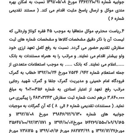
جوابیه شماره 2362/210/91 مورخ 1391/05/08 نسبت به امکان بهره
مندی موکل و ارسال پاسخ مثبت اقدام می کند. ( مستند تقدیمی
شماره 6 )
4.ریاست محترم،
موکل متعاقبا به موجب 45 فقره کوتاژ وارداتی که
لیست آن با ذکر دقیق مشخصات کالاها و مشخصات شماره های ثبت
سفارش تقدیم حضور می گردد
.
نسبت به رفع کامل تعهد ارزی خود
ولو بیشتر اقدام می نمایند
. و مراتب را به همراه مستندات به بانک
……..اعلام می نمایند. که بانک ……. به موجب استعلامات متعددی از
جمله استعلام شماره 942/ 7524 مورخ 1392/10/24 خطاب به گمرک
فرودگاه امام خمینی و مدیریت گمرک جلفا و گمرک شهید رجایی
مراتب رفع تعهد از اعتبار اسنادی به شماره 90200356 به مبلغ
3.840.000 درهم تحت شماره ثبت سفارش 48303243 را پیگیری می
نماید. ( مستندات تقدیمی شماره 6 الی 8 )
که آن گمرکات به موجبات
جوابیه های شماره 39846/92/9/130 مورخ 1392/11/08 و
164269/550/109/9/165 مورخ1394/10/07 و 35641/100/92/13/1171
مورخ1397/12/27 و 682123/99 مورخ 1399/06/16 و 738125 مورخ