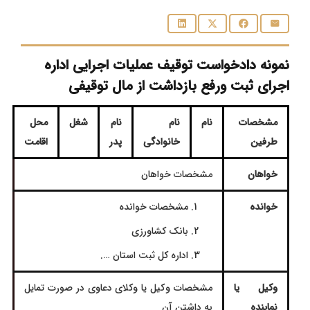
نمونه دادخواست توقیف عملیات اجرایی اداره
اجرای ثبت ورفع بازداشت از مال توقیفی
مشخصات
نام
نام
نام
شغل
محل
طرفین
خانوادگی
پدر
اقامت
خواهان
مشخصات خواهان
خوانده
مشخصات خوانده
بانک کشاورزی
اداره کل ثبت استان ….
وکیل یا
مشخصات وكیل یا وکلای دعاوی در صورت تمایل
نماینده
به داشتن آن