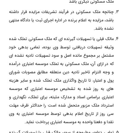
ملک مسکونی دیگری باشد
چنانچه ملک مسکونی در فرآیند تشریفات مزایده قرار داشته
باشد، مزایده به اعلام برنده در اداره اجرای ثبت یا دادگاه منتهی
نشده باشد.
مالک قبلی یا تسهیلات گیرنده ای که ملک مسکونی تملک شده
وثیقه تسهیلات دریافتی توسط وی بوده، تمامی بدهی خود
مشتمل بر مجموع مانده اصل و سود تسهیلات تادیه نشده ای
که در ازای آن، ملک مسکونی به تملک موسسه اعتباری درآمده
و وجه التزام تاخیر تادیه دین متعلقه مطابق مصوبات شورای
پول و اعتبار، تا تاریخ واگذاری ملک تملک شده و سایر هزینه
های به روز شده به تشخیص موسسه اعتباری که موسسه
اعتباری براساس اسناد و مدارک مثبته، برای تملک، نگهداری و
استرداد ملک مزبور متحمل شده است را حداکثر ظرف مهلت
سی روز از تاریخ اعلام بدهی توسط موسسه اعتباری به وی
نقدا و دفعتا واحده به موسسه اعتباری پرداخت نماید.
تمامی دعاوی مطروحه از سوی مالک قبلی یا تسهیلات گیرنده