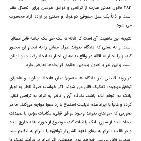
۲۸۳ قانون مدنی عبارت از تراضی و توافق طرفین برای انحلال عقد
است و ذاتاً یک عمل حقوقی دوطرفه و مبتنی بر اراده آزاد محسوب
می ‌شود.
نتیجه این ماهیت آن است که اقاله نه یک حق یک‌ جانبه قابل مطالبه
است و نه عملی که دادگاه بتواند طرف مقابل را به انجام آن مجبور
کند، زیرا اجبار به اقاله در واقع به معنای اجبار به ایجاد رضایت و توافق
است و این امر با اصول بنیادین حقوق قراردادها تعارض دارد.
در رویه قضایی نیز دادگاه ‌ها معمولاً میان «ایجاد توافق» و «اجرای
توافق موجود» تفکیک قائل می‌ شوند. اگر خواسته صرفاً ناظر به اجبار
بانک به انجام اقاله باشد، دادگاه آن را ناظر به الزام به تراضی تلقی
کرده و غالباً با ایراد عدم قابلیت استماع یا رد دعوا مواجه می‌کند. اما در
صورتی که خواهان بتواند وجود توافق قبلی، مکاتبات مؤثر، یا تعهدات
ایجاد شده از سوی بانک را اثبات کند، موضوع از حوزه اقاله خارج شده
و در قالب «الزام به ایفای تعهد ناشی از توافق» یا «الزام به تنظیم سند
رسمی» قابل بررسی خواهد بود. همچنین اگر ایراد در فرآیند تملک یا