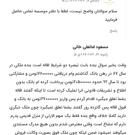
دسامبر 8, 2023 10:34 ب.ظ
سلام سوالتان واضح نیست، لطفا با دفتر موسسه تماس حاصل
فرمایید
پاسخ
مسعود امانعلی خانی
ژانویه 22, 2024 2:24 ق.ظ
وقت بخیر سوال بنده بابت تبصره دو شرایط افاله است بنده ملکی در
سال 87 در رهن بانک گذاشتم وام دریافتی 76000000تومن و مشارکتی
بود تا سال 92 حدود 205000000تومن پرداخت کرده ام بانک بدون
اطلاع و تشریفات قانونی انرا تملیک کرده است تا اینکه گفتند اقاله
بشما تعلق میگیرد اقدام کردم پس واریز 270000000تومن به بانک و
قبول اقاله پس گانزده رور گفتند بشما تعلق نمیگیرد چون ملک دیگری
دارید کاملا خلاف واقع بنده فقط یک سهم الارتی از منزل قدیمی پدرم
دارم که مشاع است وقتی معترص شدم بدون هیچ مدرک مستندی
میگوفند نمیشود ضمن اینکه چون ملک فوق بصورت وکالت فروش