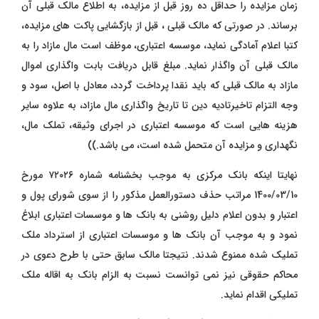
زمان مزایده را حداقل ده روز قبل از مزایده، به اطلاع مالک قبلی آن
برساند. در صورتی که مالک قبلی ، قبل از بازگشایی پاکت های مزایده،
کتبا اعلام آمادگی نماید، موسسه اعتباری، موظف است مال مازاد را به
مالک قبلی آن واگذار نماید. مبلغ قابل دریافت بابت واگذاری اموال
مازاد به مالک قبلی که باید نقدا پرداخت گردد،‌ معادل با اصل، سود و
وجه التزام تاخیرتادیه دین تا تاریخ واگذاری مال مازاد، به علاوه سایر
هزینه هایی است که موسسه اعتباری در اجرای وثیقه، تملک مال،
نگهداری و مزایده آن متحمل شده است، می باشد.))
نهایتا اینکه بانک مرکزی به موجب بخشنامه شماره ۷۲۰۲۶ مورخ
1400/03/10 مراتب حذف دستورالعمل مذکور را از سوی شورای پول و
اعتبار و بدون اعلام دلیل روشنی به بانک ها و موسسات اعتباری ابلاغ
نمود و به موجب آن بانک ها و موسسات اعتباری از استرداد ملک
تملیک شده ممنوع شدند. نتیجتا مالک سابق حتی با طرح دعوی در
محاکم حقوقی نیز نمی توانست نسبت به الزام بانک به اقاله ملک
تملیکی اقدام نماید.