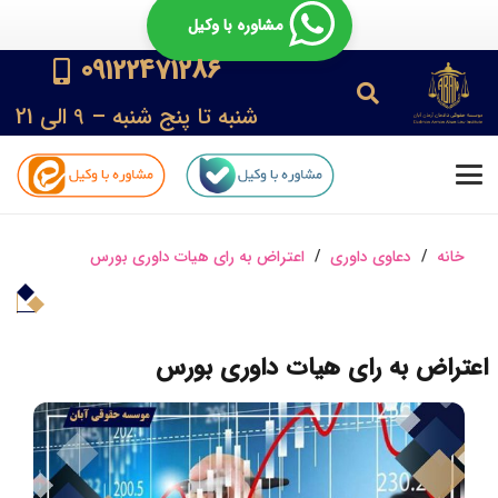
مشاوره با وکیل
09122471286
شنبه تا پنج شنبه – 9 الی 21
خانه
/
دعاوی داوری
/
اعتراض به رای هیات داوری بورس
اعتراض به رای هیات داوری بورس