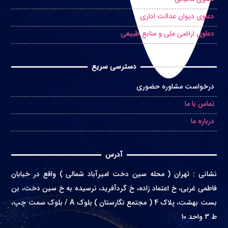
دعاوی دیوان عدالت اداری
دعاوی اراضی ملی و منابع طبیعی
دسترسی سریع
درخواست مشاوره حضوری
تماس با ما
درباره ما
آدرس
نشانی
:
تهران ( محله سین دخت امیرآباد شمالی ) واقع در
خیابان
فاطمی غربی، خ اعتماد زاده، خ گردآفرید، نرسیده به خ سین دخت، بن
بست بهشت، پلاک 4 ( مجتمع نگارستان ) بلوک A / بلوک سمت چپ،
ط 3 واحد 10