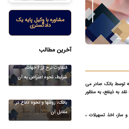
مشاوره با وکیل پایه یک
دادگستری
امور ارزی
آخرین مطالب
اعتراض به مطالبه مابه
التفاوت نرخ ارز | جهات،
شرایط، نحوه اعتراض به آن
دعاوی بانکی و ارزی
 توسط بانک صادر می
قد به ذینفع، به منظور
طرح دعوای خلع ید از طرف
بانک، روشها و نحوه دفاع در
مقابل آن
و ساز، اخذ تسهیلات ،
دعاوی بانکی و ارزی