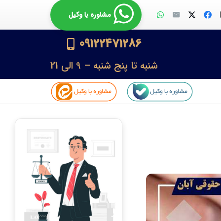
مشاوره با وکیل
09122471286
شنبه تا پنج شنبه – 9 الی 21