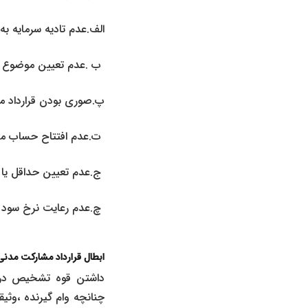
الف.عدم تادیه سرمایه ب
ب .عدم تعیین موضوع د
پ.صوری بودن قرارداد م
ت.عدم افتتاح حساب م
ج.عدم تعیین حداقل یا 
چ.عدم رعایت نرخ سود م
ابطال قرارداد مشارکت مدن
داشتن قوه تشخیص در م
چنانچه وام گیرنده ،وثی