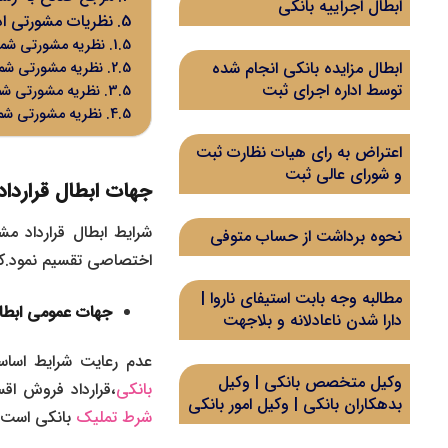
ابطال اجراییه بانکی
نظریات مشورتی ادا
نظریه مشورتی شماره ۷/۹۶/۲۷۰۰ مورخ /۷
ابطال مزایده بانکی انجام شده
نظریه مشورتی شماره ۷/۹۸/۱۸ مورخ ۱۱
توسط اداره اجرای ثبت
نظریه مشورتی شمارهٔ ۷/۹۸/۲۰۰۳ مورخ ۳
نظریه مشورتی شماره ۷/۹۹/۱۱۰۶ مورخ ۱۰
اعتراض به رای هیات نظارت ثبت
و شورای عالی ثبت
جهات ابطال قراردا
شرایط ابطال قرارداد م
نحوه برداشت از حساب متوفی
اختصاصی تقسیم نمود.که
مطالبه وجه بابت استیفای ناروا |
جهات عمومی ابطال
دارا شدن ناعادلانه و بلاجهت
عدم رعایت شرایط اساسی
وکیل متخصص بانکی | وکیل
بانکی
،
قرارداد فروش اق
بدهکاران بانکی | وکیل امور بانکی
شرط تملیک
بانکی
است.ک