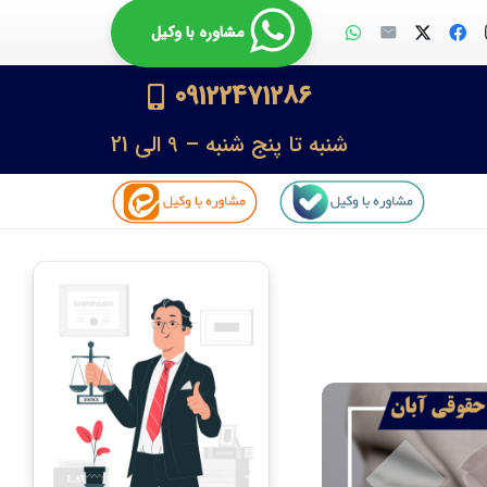
مشاوره با وکیل
09122471286
شنبه تا پنج شنبه – 9 الی 21