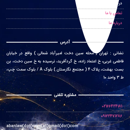
درخواست مشاوره حضوری
تماس با ما
درباره ما
آدرس
نشانی
:
تهران ( محله سین دخت امیرآباد شمالی ) واقع در
خیابان
فاطمی غربی، خ اعتماد زاده، خ گردآفرید، نرسیده به خ سین دخت، بن
بست بهشت، پلاک 4 ( مجتمع نگارستان ) بلوک A / بلوک سمت چپ،
ط 3 واحد 10
مشاوره تلفنی
02166424181
09122471286
abanlaw(dot)com(at)gmail(dot)com