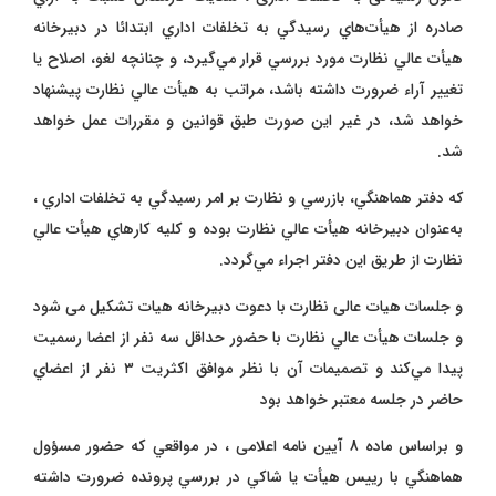
صادره از هيأت‌هاي رسيدگي به تخلفات اداري ابتدائا در دبيرخانه
هيأت‌ عالي نظارت مورد بررسي قرار مي‌گيرد، و چنانچه لغو، اصلاح يا
تغيير آراء ضرو‌رت داشته باشد، مراتب به هيأ‌ت عالي نظارت پيشنهاد
خواهد شد، در غير اين صورت طبق قوانين و مقررات عمل خواهد
شد.
که دفتر هماهنگي، بازرسي و نظارت بر امر رسيدگي به تخلفات ‌اداري ،
به‌عنوان دبيرخانه هيأت‌ عالي نظارت بوده و كليه كارهاي هيأت‌ عالي
نظارت از طريق اين دفتر اجراء مي‌گردد.
و جلسات هیات عالی نظارت با دعوت دبیرخانه هیات تشکیل می شود
و جلسات هيأت‌ عالي نظارت با حضور حداقل سه نفر از اعضا رسميت
پيدا مي‌كند و تصميمات آن با نظر موافق اكثريت ۳ نفر از اعضاي
حاضر در جلسه معتبر خواهد بود
و براساس ماده 8 آیین نامه اعلامی ، در مواقعي كه حضور مسؤو‌ل
هماهنگي با رييس هيأ‌ت يا شاكي در بررسي پرو‌نده ضرو‌رت داشته