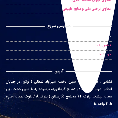
دعاوی اراضی ملی و منابع طبیعی
دسترسی سریع
درخواست مشاوره حضوری
تماس با ما
درباره ما
آدرس
نشانی
:
تهران ( محله سین دخت امیرآباد شمالی ) واقع در
خیابان
فاطمی غربی، خ اعتماد زاده، خ گردآفرید، نرسیده به خ سین دخت، بن
بست بهشت، پلاک 4 ( مجتمع نگارستان ) بلوک A / بلوک سمت چپ،
ط 3 واحد 10