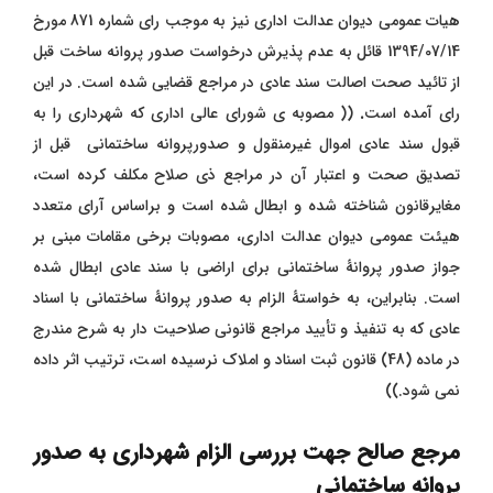
هیات عمومی دیوان عدالت اداری نیز به موجب رای شماره 871 مورخ
1394/07/14 قائل به عدم پذیرش درخواست صدور پروانه ساخت قبل
از تائید صحت اصالت سند عادی در مراجع قضایی شده است. در این
رای آمده است
.
(( مصوبه ی شورای عالی اداری که شهرداری را به
قبول سند عادی اموال غیرمنقول و صدورپروانه ساختمانی قبل از
تصدیق صحت و اعتبار آن در مراجع ذی صلاح مکلف کرده است،
مغایرقانون شناخته شده و ابطال شده است و براساس آرای متعدد
هیئت عمومی دیوان عدالت اداری، مصوبات برخی مقامات مبنی بر
جواز صدور پروانۀ ساختمانی برای اراضی با سند عادی ابطال شده
است. بنابراین، به خواستۀ الزام به صدور پروانۀ ساختمانی با اسناد
عادی که به تنفیذ و تأیید مراجع قانونی صلاحیت دار به شرح مندرج
در ماده (48) قانون ثبت اسناد و املاک نرسیده است، ترتیب اثر داده
نمی شود.))
مرجع صالح جهت بررسی الزام شهرداری به صدور
پروانه ساختمانی