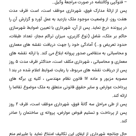
– فتوکپی وکالتنامه در صورت مراجعۀ وکیل..
پس از ارائۀ مدارک فوق، شهرداری موظف است، است ظرف مدت
هفت روز، از وضعیت موجود ملک بازدید به عمل آورد و گزارش آن را
در پرونده درج نماید. پس از آن، شهرداری با تعیین ضوابط شهرسازی
حاکم بر ملک، شامل (نوع کاربری، میزان تراکم مجاز، تعداد طبقات،
حدود تعریض و…) آمادگی خود را جهت دریافت نقشه های معماری
و محاسباتی به متقاضی صدور پروانه ابلاغ می کند. با ارائه نقشه های
معماری و محاسباتی ، شهرداری مکلف است، حداکثر ظرف مدت ۵ روز
پس از دریافت نقشه های مربوط، با رعایت ضوابط اعلام شده در بند 1
مصوبه مزبور و ماده 17 قانون نظام مهندسی ، کلیه ی برگه های
پرداخت عوارض و سایر حقوق قانونی متعلق به ملک موضوع تقاضا را
ارائه کند.
پس از طی مراحل سه گانۀ فوق، شهرداری موظف است، ظرف 2 روز
پس از پرداخت و تسلیم قبوض عوارض، پروانه ی ساختمان را صادر
کند.
حال چنانچه شهرداری از ایفای این تکالیف امتناع نماید یا علیرغم منع