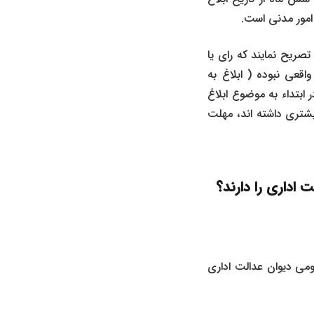
 امور مدنی است.
صریح نمایند که رای یا
قعی نبوده ( ابلاغ به
ابتداء به موضوع ابلاغ
شتری داشته اند، مهلت
حدت رویه شماره 7/1736 مورخ 1384/03/18 هیات عمومی دیوان عدالت اداری