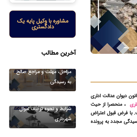
مشاوره با وکیل پایه یک
دادگستری
دعاوی شهرداری
ابطال مزایده شهرداری در
آخرین مطالب
دیوان عدالت اداری | شرایط،
مراحل، مهلت و مراجع صالح
به رسیدگی
ه رای کمیسیون ماده 100 شهرداری به موجب اصل 173 قانون اساسی و بند 2 ماده 10 قانون دیوان عدالت اداری
دعاوی علیه شهرداری
، منحصرا از حیث
شرایط و نحوه توقیف اموال
ت. با فرض قبول اعتراض
دعاوی علیه شهرداری
شهرداری
شهرداری ، موظف به انجام رسیدگی مجدد به پرونده
دعاوی دیوان عدالت اداری
الزام شهرداری به اصلاح پروانه