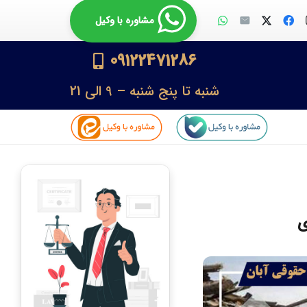
مشاوره با وکیل
09122471286
شنبه تا پنج شنبه – 9 الی 21