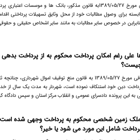
به موجب تبصره الحاقی مورخ 1389/05/27به قانون مذکور، بانک ها و موسسات
وابسته برای وصول مطالبات خود از محل وثایق تسهیلات پرداختی اقدام 
ابراین در خصوص سایر مطالبات به مانند سایر اشخاص حقیقی و حقوقی 
 علی رغم امکان پرداخت محکوم به از پرداخت بدهی خو
چیست؟
به موجب تبصره 3 الحاقی مورخ 1389/05/27 به قانون منع توقیف اموال شهرد
 پرداخت دین خود استنکاف نموده است، شهردار به مدت یک سال از 
این پرونده دادسرای عمومی و انقلاب مرکز استان و سپس دادگاه کیفری ۲ خواهد
تملک زمین شخصی محکوم به پرداخت وجهی شده است. آ
داخت شامل این مورد می‌ شود یا خیر؟