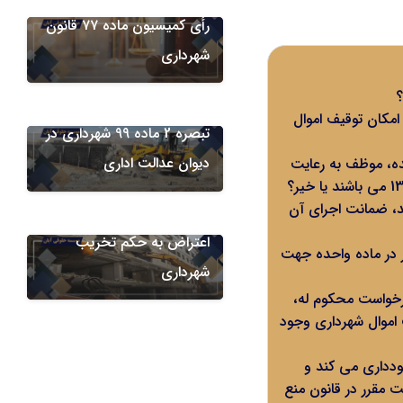
رأی کمیسیون ماده ۷۷ قانون
کمیسیون های شهرداری
شهرداری
دعاوی دیوان عدالت اداری
؟
اعتراض به رای کمیسیون
مکان توقیف اموال
تبصره 2 ماده 99 شهرداری در
دیوان عدالت اداری
ه، موظف به رعایت
د، ضمانت اجرای آن
دعاوی علیه شهرداری
اعتراض به حکم تخریب
در ماده واحده جهت
شهرداری
درخواست محکوم له،
ف اموال شهرداری وجود
ودداری می کند و
ت مقرر در قانون منع