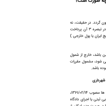
ه چه صورت است؟
ون گردد. در حقیقت، نه
تنها در قانون به صراحت واژه ( وجه ) به کار رفته، بلکه در بخش پایانی آن استیفای طلب و در تبصره ۳ آن پرداخت
ج ایران یا پول خارجی )
 باشد، خارج از شمول
ی شود، مشمول مقررات
ده باشد.
به موجب ماده واحده قانون راجع به منع توقیف اموال منقول و غیرمنقول متعلق به شهرداری‌ ها مصوب 1361/02/14،
 ثبتی یا اجرای دادگاه‌
ا در صورت عدم امکان از