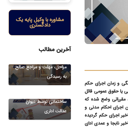
مشاوره با وکیل پایه یک
دادگستری
دعاوی شهرداری
ابطال مزایده شهرداری در
آخرین مطالب
دیوان عدالت اداری | شرایط،
مراحل، مهلت و مراجع صالح
دعاوی علیه شهرداری
به رسیدگی
دعاوی دیوان عدالت اداری
گی و زمان اجرای حکم
 یا حقوق عمومی قائل
الزام شهرداری به اصلاح پروانه
، مقرراتی وضع شده که
ساختمانی توسط دیوان
 اجرای احکام مدنی و
عدالت اداری
یر اجرای حکم گردیده
دعاوی علیه شهرداری
خیر نابجا و عمدی ادای
نمونه دادخواست اعتراض به