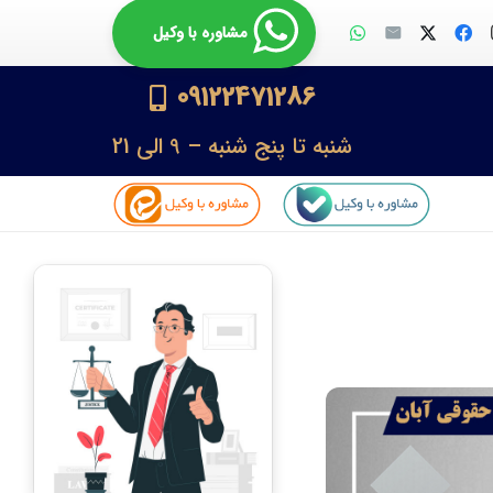
مشاوره با وکیل
09122471286
شنبه تا پنج شنبه – 9 الی 21