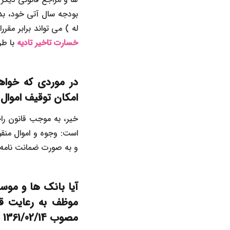
بودجه سال آتی خود، بدو
له ) می تواند برابر مق
خسارت تاخیر تادیه
با طر
در موردی که خواه
امکان توقیف اموال 
است: وجوه و اموال منقو
و به صورت ضمانت‌ نامه 
آیا بانک ها و مو
موظف به رعایت قان
مصوب
1361/02/14
م