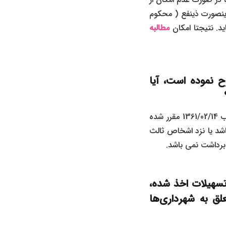
اینصورت ذینفع ( محکوم
ید. نتیجتا امکان
مطالبه
 نموده است، آیا
خیر، به موجب قانون راجع به منع توقیف اموال منقول و غیرمنقول متعلق به شهرداری‌ها مصوب 1361/02/14 مقرر شده
اشد یا نزد اشخاص ثالث
برداشت نمی‌ باشد.
سهیلات اخذ شده،
لق به شهرداری‌ها