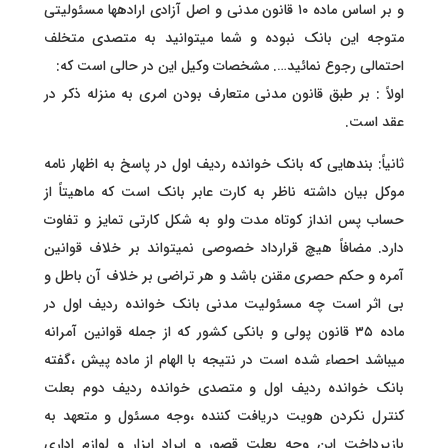
و بر اساس ماده ۱۰ قانون مدنی و اصل آزادی ارادهها مسئولیتی
متوجه این بانک نبوده و شما میتوانید به متصدی متخلف
احتمالی رجوع نمائید…. مشخصات وکیل این در حالی است که:
اولاً : بر طبق قانون مدنی متعارف بودن امری به منزله ذکر در
عقد است.
ثانیاً: بندهایی که بانک خوانده ردیف اول در پاسخ به اظهار نامه
موکل بیان داشته ناظر به کارت عابر بانک است که ماهیتاً از
حساب پس انداز کوتاه مدت ولو به شکل کارتی تمایز و تفاوت
دارد. مضافاً هیچ قرارداد خصوصی نمیتواند بر خلاف قوانین
آمره و حکم حصری مقنن باشد و هر تراضی بر خلاف آن باطل و
بی اثر است چه مسئولیت مدنی بانک خوانده ردیف اول در
ماده ۳۵ قانون پولی و بانکی کشور که از جمله قوانین آمرانه
میباشد احصاء شده است در نتیجه با الهام از ماده پیش ،گفته
بانک خوانده ردیف اول و متصدی خوانده ردیف دوم بعلت
کنترل نکردن هویت دریافت کننده ،وجه مسئول و متعهد به
بازپرداخت این وجه بعلت قصور و ایراد ابزار و لوازم اداری