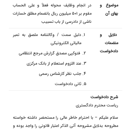
موضوع و
در انجام وظایف محوله فعلاً و على الحساب
بهای آن
مقوم بر ۵۰۱ میلیون ریال بانضمام مطلق خسارات
ناشی از دادرسی از باب تسبیب
دلایل و
دلیل سمت / وكالتنامه ملصق به تمبر
منضمات
مالیاتی الکترونیکی
دادخواست
فتوکپی مصدق گزارش مرجع انتظامی
عند اللزوم استعلام از بانک مرکزی
جلب نظر کارشناس رسمی
ثانی دادخواست
شرح دادخواست
ریاست محترم دادگستری
سلام علیکم – با احترام خاطر عالی را مستحضر داشته خواسته
مطروحه بدلایل مشروحه آتی الذکر اعتبار قانونی را واجد بوده و