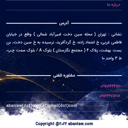
درباره ما
آدرس
نشانی
:
تهران ( محله سین دخت امیرآباد شمالی ) واقع در
خیابان
فاطمی غربی، خ اعتماد زاده، خ گردآفرید، نرسیده به خ سین دخت، بن
بست بهشت، پلاک 4 ( مجتمع نگارستان ) بلوک A / بلوک سمت چپ،
ط 3 واحد 10
مشاوره تلفنی
02166424181
09122471286
abanlaw(dot)com(at)gmail(dot)com
Copyright @2022 abanlaw.com