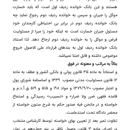
هستند و این بانک خوانده ردیف اول است که باید خسارت
موکل را جبران و سپس به خوانده ردیف دوم رجوع نماید چه
بانک خوانده ردیف دوم در برابر بی احتیاطی کارمندان خود
مسئول جبران خسارت است نه اینکه خود را مبرا از مسئولیت
فرض و موکل را به خوانده ردیف دوم ارجاع دهد. لذا استناد
بانک خوانده ردیف اول به بندهای قرارداد على الاصول خروج
موضوعی داشته و قابل اعتنا نمیباشد.
بنائاً به مراتب و معنونه در فوق
و استناداً به ماده ۳۵ قانون پولی و بانکی کشور و عطف به ماده
۱۲ قانون مسئولیت مدنی مصوب ۱۳۳۹ و اساسنامه شورای پول
و اعتبار مصوب ۱۳۷۹/۹/۲۰ و مواد ۱۹۸ و ۵۱۵ و ۵۱۹ ق.آ.د.م و
قاعده فقهی ضرر ولا ضرار» و «تسبیب» رسیدگی و استماع
خواسته و در مانحن فیه صدور حکم به شرح ستون خواسته از
محضر دادگاه تحت استدعاست.
تفاوت تمبر بعد از تعیین بهای خواسته توسط کارشناس منتخب
در اجرای ماده ۳ قانون وصول ناظر بر بند چهاردهم در زمان