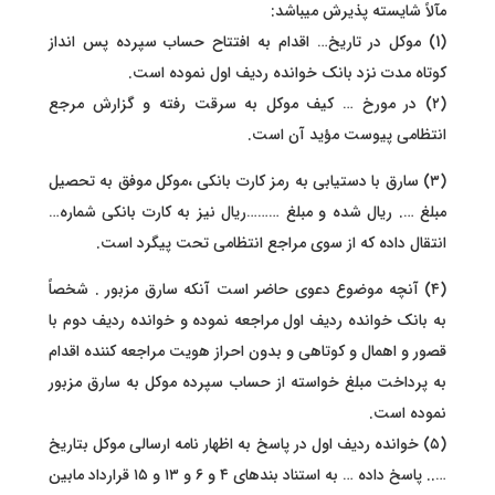
مآلاً شایسته پذیرش میباشد:
(1) موکل در تاریخ… اقدام به افتتاح حساب سپرده پس انداز
کوتاه مدت نزد بانک خوانده ردیف اول نموده است.
(۲) در مورخ … کیف موکل به سرقت رفته و گزارش مرجع
انتظامی پیوست مؤید آن است.
(۳) سارق با دستیابی به رمز کارت بانکی ،موکل موفق به تحصیل
مبلغ …. ریال شده و مبلغ ………ریال نیز به کارت بانکی شماره…
انتقال داده که از سوی مراجع انتظامی تحت پیگرد است.
(۴) آنچه موضوع دعوی حاضر است آنکه سارق مزبور . شخصاً
به بانک خوانده ردیف اول مراجعه نموده و خوانده ردیف دوم با
قصور و اهمال و کوتاهی و بدون احراز هویت مراجعه کننده اقدام
به پرداخت مبلغ خواسته از حساب سپرده موکل به سارق مزبور
نموده است.
(۵) خوانده ردیف اول در پاسخ به اظهار نامه ارسالی موکل بتاریخ
….. پاسخ داده … به استناد بندهای ۴ و ۶ و ۱۳ و ۱۵ قرارداد مابین