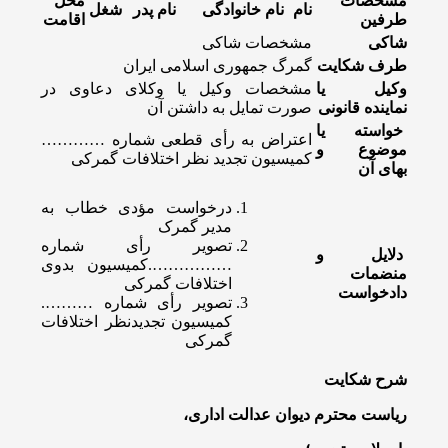
مشخصات
محل
نام
نام خانوادگی
نام پدر
شغل
طرفین
اقامت
شاکی
مشخصات شاکی
طرف شکایت
گمرگ جمهوری اسلامی ایران
وکیل یا
مشخصات وكیل یا وکلای دعاوی در
نماینده قانونی
صورت تمایل به داشتن آن
خواسته یا
اعتراض به رأی قطعی شماره …………
موضوع و
کمیسیون تجدید نظر اختلافات گمرکی
بهای آن
درخواست مؤدی خطاب به
مدیر گمرک
تصویر رأی شماره
دلایل و
…………….کمیسیون بدوی
منضمات
اختلافات گمرکی
دادخواست
تصویر رأی شماره ……….
کمیسیون تجدیدنظر اختلافات
گمرکی
شرح شکایت
ریاست محترم دیوان عدالت اداری،