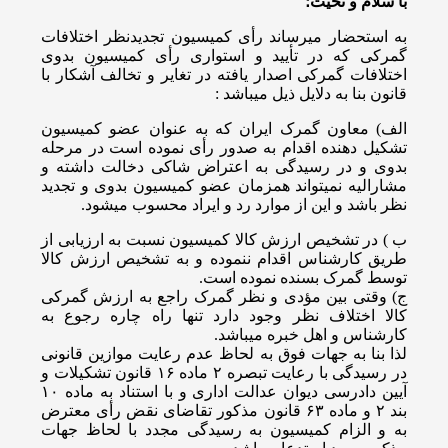
با سلام و تحیت؛
به استحضار میرساند رأی کمیسیون تجدیدنظر اختلافات
گمرکی که در تأیید و استواری رأی کمیسیون بدوی
اختلافات گمرکی اصدار یافته در تغایر و تخالف آشکار با
قانون بنا به دلایل ذیل میباشد :
الف) معاون گمرک ایران که به عنوان عضو کمیسیون
تشکیل دهنده اقدام به صدور رأی نموده است در مرحله
بدوی و در رسیدگی به اعتراض شاکی دخالت داشته و
مشارالیه نمیتواند همزمان عضو کمیسیون بدوی و تجدید
نظر باشد و این از موارد رد و ایراد محسوب میشود.
ب ) در تشخیص ارزش کالا کمیسیون نسبت به ارزیابی از
طریق کارشناس اقدام ننموده و به تشخیص ارزش کالا
توسط گمرک بسنده نموده است.
ج) وقتی بین مؤدی و نظر گمرک راجع به ارزش گمرکی
کالا اختلاف نظر وجود دارد تنها راه چاره رجوع به
کارشناس و اهل خبره میباشد.
لذا بنا به جهات فوق به لحاظ عدم رعایت موازین قانونی
در رسیدگی با رعایت تبصره ۲ ماده ۱۶ قانون تشکیلات و
آیین دادرسی دیوان عدالت اداری و با استناد به ماده ۱۰
بند ۲ و ماده ۶۳ قانون مذکور تقاضای نقض رأی معترض
به و الزام کمیسیون به رسیدگی مجدد با لحاظ جهات