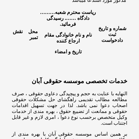
مذکور مورد استدعا میباشد
ریاست محترم شعبه………
دادگاه ……. رسیدگی
فرمائید.
شماره و تاریخ
محل نقش
ثبت
نام و نام خانوادگی مقام
تمبر
دادخواست
ارجاع کننده
تاریخ و امضاء
خدمات تخصصی موسسه حقوقی آبان
النهایه با عنایت به حجم و پیچیدگی دعاوی حقوقی ، صرف
مطالعه مطالب تقدیمی راهگشای حل مشکلات حقوقی
اصحاب دعوا نمی باشد. لذا در جهت تسهیل اقدامات
حقوقی و ممانعت از تضییع حقوق ، بهره مندی از خدمات
وکیل متخصص برحسب نوع دعوا ، امری لازم و غیر قابل
اجتناب است.
بر همین اساس موسسه حقوقی آبان با بهره مندی از