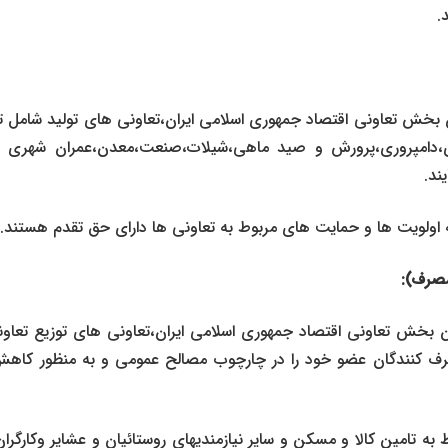
.
ب ماده ۲۶ قانون بخش تعاونی اقتصاد جمهوری اسلامی ایران،تعاونی های تولید شا
زی،دامپروری،پرورش و صید ماهی،شیلات،صنعت،معدن،عمران شهری و
ند.
ه اولویت ها و حمایت های مربوط به تعاونی ها دارای حق تقدم هستند.
ب ماده 27 قانون بخش تعاونی اقتصاد جمهوری اسلامی ایران،تعاونی های توزیع ت
رف کنندگان عضو خود را در چارچوب مصالح عمومی و به منظور کاهش
به تامین کالا و مسکن و سایر نیازمندیهای روستائیان و عشایر وکارگران