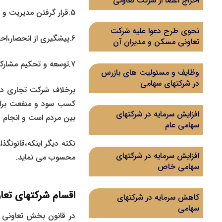
اخراج اعضا از شرکت تعاونی
۵.قرار گرفتن مدیریت و سرمایه و منافع حاصله در اختیار نیروی کار و تشویق بهره برداری مستقیم از حاصل کار خود.
نحوی طرح دعوا علیه شرکت
۶.پیشگیری از انحصار،احتکار،تورم و اضرار به غیر.
تعاونی مسکن و مدیران آن
۷.توسعه و تحکیم مشارکت و تعاون عمومی بین همه مردم.
وظایف و مسئولیت های بازرس
در شرکتهای سهامی
برخلاف شرکت تجاری در
کسب سود و منفعت برای
افزایش سرمایه در شرکتهای
بین مردم است و انجام 
سهامی عام
نکته دیگر اینکه،قانونگ
افزایش سرمایه در شرکتهای
محسوب می نماید.
سهامی خاص
اقسام شرکتهای تعا
کاهش سرمایه در شرکتهای
سهامی
در قانون بخش تعاونی اق