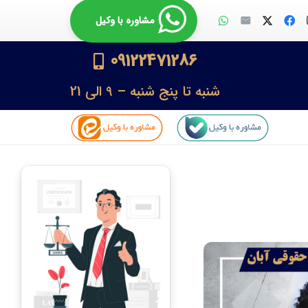
مشاوره با وکیل
09122471286
شنبه تا پنج شنبه – 9 الی 21