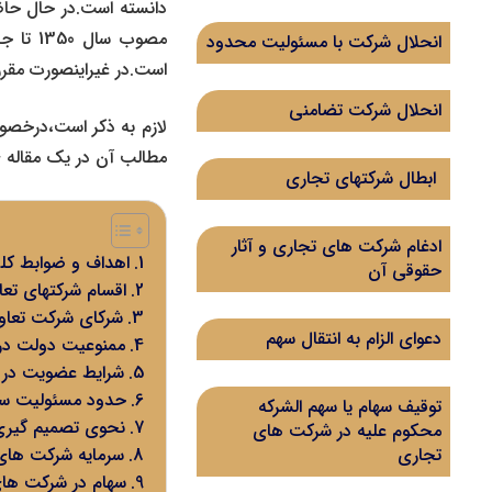
دانسته است.در حال حاضر
مصوب س
انحلال شرکت با مسئولیت محدود
است.در غیراینصورت مقرر
انحلال شرکت تضامنی
لازم به ذکر است،درخصو
مطالب آن در یک مقاله ی 
ابطال شرکتهای تجاری
ادغام شرکت‌ های تجاری و آثار
اهداف و ضوابط کل
حقوقی آن
اقسام شرکتهای تع
شرکای شرکت تعا
دعوای الزام به انتقال سهم
ممنوعیت دولت در
شرایط عضویت در 
حدود مسئولیت سها
توقیف سهام یا سهم الشرکه
نحوی تصمیم گیری
محکوم علیه در شرکت های
سرمایه شرکت های
تجاری
سهام در شرکت ها