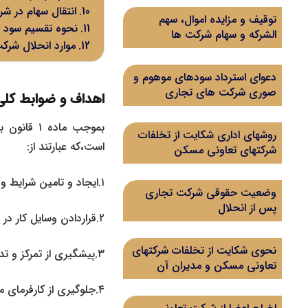
انتقال سهام در ش
توقیف و مزایده اموال، سهم
نحوه تقسیم سود 
الشرکه و سهام شرکت ها
موارد انحلال شرک
دعوای استرداد سودهای موهوم و
صوری شرکت های تجاری
اهداف و ضوابط کل
بموجب ماد
روشهای اداری شکایت از تخلفات
است،که عبارتند از:
شرکتهای تعاونی مسکن
۱.ایجاد و تامین شرایط و امکانات کار برای همه به منظور رسیدن به اشتغال کامل
وضعیت حقوقی شرکت تجاری
پس از انحلال
۲.قراردادن وسایل کار در اختیار کسانی که قادر به کارند،ولی وسایل کار ندارند.
نحوی شکایت از تخلفات شرکتهای
۳.پیشگیری از تمرکز و تداول ثروت در دست افراد و گروه های خاص جهت تحقق عدالت اجتماعی
تعاونی مسکن و مدیران آن
۴.جلوگیری از کارفرمای مطلق شدن دولت