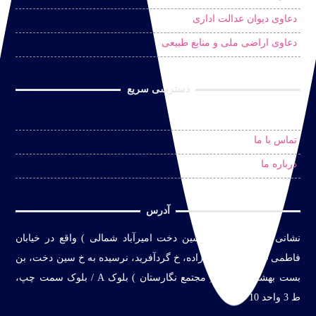
دعاوی دیوان عدالت اداری
دعاوی اراضی ملی و منابع طبیعی
دسترسی سریع
درخواست مشاوره حضوری
تماس با ما
درباره ما
آدرس
نشانی
:
تهران ( محله سین دخت امیرآباد شمالی ) واقع در
خیابان
فاطمی غربی، خ اعتماد زاده، خ گردآفرید، نرسیده به خ سین دخت، بن
بست بهشت، پلاک 4 ( مجتمع نگارستان ) بلوک A / بلوک سمت چپ،
ط 3 واحد 10