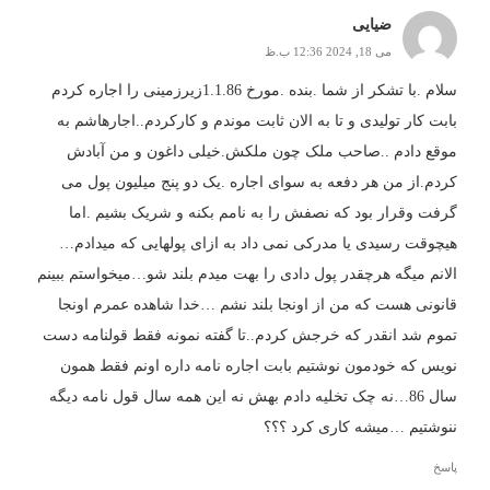
ضیایی
می 18, 2024 12:36 ب.ظ
سلام .با تشکر از شما .بنده .مورخ 1.1.86زیرزمینی را اجاره کردم
بابت کار تولیدی و تا به الان ثابت موندم و کارکردم..اجارهاشم به
موقع دادم ..صاحب ملک چون ملکش.خیلی داغون و من آبادش
کردم.از من هر دفعه به سوای اجاره .یک دو پنج میلیون پول می
گرفت وقرار بود که نصفش را به نامم بکنه و شریک بشیم .اما
هیچوقت رسیدی یا مدرکی نمی داد به ازای پولهایی که میدادم…
الانم میگه هرچقدر پول دادی را بهت میدم بلند شو…میخواستم ببینم
قانونی هست که من از اونجا بلند نشم …خدا شاهده عمرم اونجا
تموم شد انقدر که خرجش کردم..تا گفته نمونه فقط قولنامه دست
نویس که خودمون نوشتیم بابت اجاره نامه داره اونم فقط همون
سال 86…نه چک تخلیه دادم بهش نه این همه سال قول نامه دیگه
ننوشتیم …میشه کاری کرد ؟؟؟
پاسخ