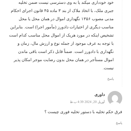
خود خودداری میکند یا به وی دسترسی نیست ضمن تخلیه
جبری ملک، با اتخاذ ملاک از بند ۳ ماده ۴۵ قانون اجرای احکام
مدنی مصوب ۱۳۵۶ نگهداری اموال در همان محل یا محل
مناسب دیگری از اختیارات دادورز (مأمور اجرا) است. بنابراین
تشخیص اینکه در مورد هریک از اموال محل مناسب کدام است
با توجه به عرف موجود از جمله نوع و ارزش مال، زمان و
نگهداری با دادورز است. ضمناً قابل ذکر است باقی ماندن
اموال مستأجر در همان محل بدون رضایت موجر امکان پذیر
نیست.
پاسخ
داوری
آوریل 20, 2024 4:39 ب.ظ
فرق حکم تخلیه با دستور تخلیه فوری چیست ؟
پاسخ