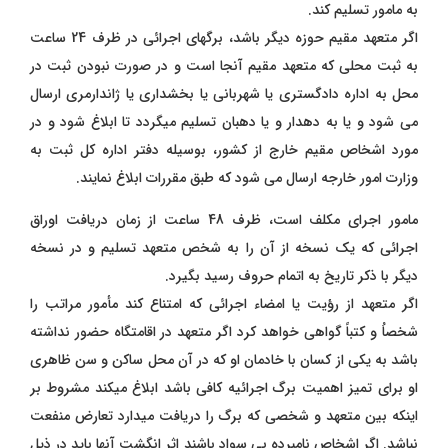
به مامور تسلیم کند.
اگر متعهد مقیم حوزه دیگر باشد، برگهای اجرائی در ظرف 24 ساعت
به ثبت محلی که متعهد مقیم آنجا است و در صورت نبودن ثبت در
محل به اداره دادگستری یا شهربانی یا بخشداری یا ژاندارمری ارسال
می شود و یا به دهدار و یا دهبان تسلیم میگردد تا ابلاغ شود و در
مورد اشخاص مقیم خارج از کشور، بوسیله دفتر اداره کل ثبت به
وزارت امور خارجه ارسال می شود که طبق مقررات ابلاغ نمایند
.
مامور اجرای مکلف است، ظرف 48 ساعت از زمان دریافت اوراق
اجرائی که یک نسخه از آن را به شخص متعهد تسلیم و در نسخه
دیگر با ذکر تاریخ به اتمام حروف رسید بگیرد.
اگر متعهد از رؤیت یا امضاء اجرائی که امتناع کند مأمور مراتب را
شخصاُ و کتباً گواهی خواهد کرد اگر متعهد در اقامتگاه حضور نداشته
باشد به یکی از کسان با خادمان او که در آن محل ساکن و سن ظاهری
او برای تمیز اهمیت برگ اجرائیه کافی باشد ابلاغ میکند مشروط بر
اینکه بین متعهد و شخصی که برگ را دریافت میدارد تعارض منفعت
نباشد. اگر اشخاص نامبرده بی سواد باشند اثر انگشت آنها باید در ذیل