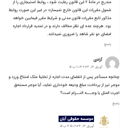
مندرج در مادهٔ ۲ این قانون رعایت شود ، روابط استیجاری را از
شمول مقررات این قانون خارج نمیسازد؛ در غیر این صورت روابط
مذکور تابع مقررات قانون مدنی و شرایط مقرر فیمابین خواهد
بود. هرچند عده ای نظر مخالف دارند و در تمدید قرارداد اجاره
امضای دو نفر شاهد را ضروری نمیدانند.
پاسخ
آزادی
آوریل 14, 2024 1:03 ب.ظ
چنانچه مستأجر پس از انقضای مدت اجاره از تخلیۀ ملک امتناع ورزد و
موجر نیز از پرداخت مبلغ ودیعه خودداری نماید، آیا موجر مستحق
اجرت المثل يا وجـــه التــزام است؟
پاسخ
موسسه حقوقی آبان
آوریل 14, 2024 4:50 ب.ظ