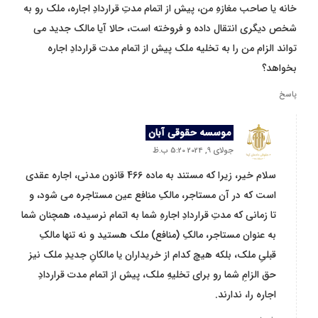
خانه یا صاحب مغازهِ من، پیش از اتمام مدتِ قراردادِ اجاره، ملک رو به
شخص دیگری انتقال داده و فروخته است، حالا آیا مالک جدید می
تواند الزام من را به تخلیه ملک پیش از اتمام مدت قراردادِ اجاره
بخواهد؟
پاسخ
موسسه حقوقی آبان
جولای 9, 2024 5:20 ب.ظ
سلام خیر، زیرا که مستند به ماده 466 قانون مدنی، اجاره عقدی
است که در آن مستاجر، مالکِ منافع عین مستاجره می شود، و
تا زمانی که مدتِ قراردادِ اجارهِ شما به اتمام نرسیده، همچنان شما
به عنوان مستاجر، مالکِ (منافع) ملک هستید و نه تنها مالکِ
قبلیِ ملک، بلکه هیچ کدام از خریداران یا مالکانِ جدیدِ ملک نیز
حق الزامِ شما رو برای تخلیهِ ملک، پیش از اتمام مدت قراردادِ
اجاره را، ندارند.