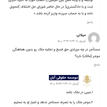
،ودیعه و یا وجه مقرر بین طرفین را حسب مورد به دایره اجرای
ثبت و یا دادگستری( در حال حاضر شورای حل اختلاف )تحویل
داده و یا به حساب سپرده واریز کرده باشد.»
پاسخ
میلانی
آوریل 20, 2024 4:24 ب.ظ
مستأجر در چه مورادی حق فسخ و تخلیه ملک رو بدون هماهنگی
موجر (مالک) دارد؟
پاسخ
موسسه حقوقی آبان
آوریل 20, 2024 5:56 ب.ظ
۱.عیبی در ملک باشد
۲.موجر ملک را به تصرف مستاجر ندهد و اجبار او به تسلیم