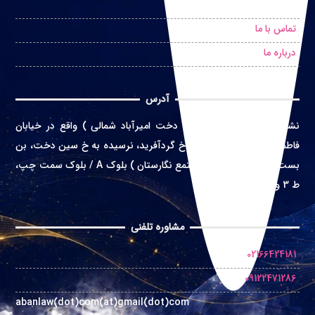
درخواست مشاوره حضوری
تماس با ما
درباره ما
آدرس
نشانی
:
تهران ( محله سین دخت امیرآباد شمالی ) واقع در
خیابان
فاطمی غربی، خ اعتماد زاده، خ گردآفرید، نرسیده به خ سین دخت، بن
بست بهشت، پلاک 4 ( مجتمع نگارستان ) بلوک A / بلوک سمت چپ،
ط 3 واحد 10
مشاوره تلفنی
02166424181
09122471286
abanlaw(dot)com(at)gmail(dot)com