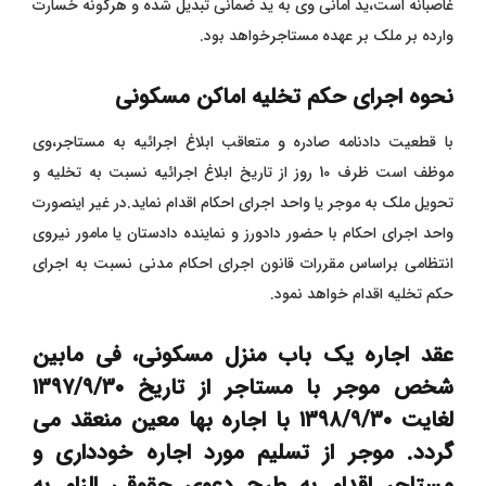
غاصبانه است،ید امانی وی به ید ضمانی تبدیل شده و هرگونه خسارت
وارده بر ملک بر عهده مستاجرخواهد بود.
نحوه اجرای حکم تخلیه اماکن مسکونی
با قطعیت دادنامه صادره و متعاقب ابلاغ اجرائیه به مستاجر،وی
موظف است ظرف 10 روز از تاریخ ابلاغ اجرائیه نسبت به تخلیه و
تحویل ملک به موجر یا واحد اجرای احکام اقدام نماید.در غیر اینصورت
واحد اجرای احکام با حضور دادورز و نماینده دادستان یا مامور نیروی
انتظامی براساس مقررات قانون اجرای احکام مدنی نسبت به اجرای
حکم تخلیه اقدام خواهد نمود.
عقد اجاره یک باب منزل مسکونی، فی مابین
شخص موجر با مستاجر از تاریخ ۱۳۹۷/۹/۳۰
لغایت ۱۳۹۸/۹/۳۰ با اجاره بها معین منعقد می
گردد. موجر از تسلیم مورد اجاره خودداری و
مستاجر اقدام به طرح دعوی حقوقی الزام به