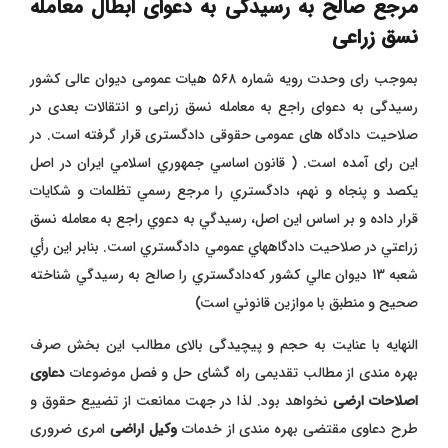
مرجع صالح به رسیدگی به دعوای ابطال معامله
نسق زراعی
بموجب رای وحدت رویه شماره ۵۶۸ هیات عمومی دیوان عالی کشور
رسیدگی به دعوای راجع به معامله نسق زراعی و انتقالات بعدی در
صلاحیت دادگاه های عمومی حقوقی دادگستری قرار گرفته است. در
این رای آمده است. ( قانون اساسي جمهوري اسلامي ايران در اصل
يكصد و پنجاه و نهم، دادگستري را مرجع رسمي تظلمات و شكايات
قرار داده و بر اساس اين اصل،‌ رسيدگي به دعوي راجع به معامله نسق
زراعتي در صلاحيت دادگاههاي عمومي دادگستري است. بنابر اين رأي
شعبه 13 ديوان عالي كشور كه‌دادگستري را صالح به رسيدگي شناخته
صحيح و منطبق با موازين قانوني است)
النهایه با عنایت به حجم و پیچیدگی بالای مطالب این بخش صرف
بهره مندی از مطالب تقدیمی راه گشای حل و فصل موضوعات
دعاوی
اصلاحات ارضی
نخواهد بود. لذا در جهت ممانعت از تضییع حقوق و
طرح دعاوی مقتضی بهره مندی از خدمات
وکیل اراضی
امری ضروری