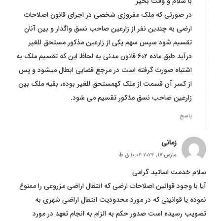
با سلام و وقت بخیر
در صورتی که ملک مفروزی شخصی در اجرای قانون اصلاحات
ارضی به چندین نفر از زارعين صاحب نسق واگذار و بین آنان
تقسیم شود سپس سهم یکی از زارعین مذکور مستحق للغير
درآید طبق ماده ۶۰۲ قانون مدنی به لحاظ این که تقسیم ملک به
اشتباه صورت گرفته است در مرجع قضایی ابطال میشود و پس
از کسر آن قسمت از ملک کهمستحق للغير بوده، بقیه ملک بین
زارعین صاحب نسق مذکور تقسیم می شود.
پاسخ
زمانی
مارس 17, 2024 10:04 ق.ظ
سلام خدمت اساتید گرامی
آیا با وجود قوانین اصلاحات ارضی که انتقال اراضی مزروعی را ممنوع
نموده یا قوانینی که در مورد محدودیت انتقال اراضی شهری به
تصویب رسیده است صدور حکم به الزام به انجام تعهد در مورد