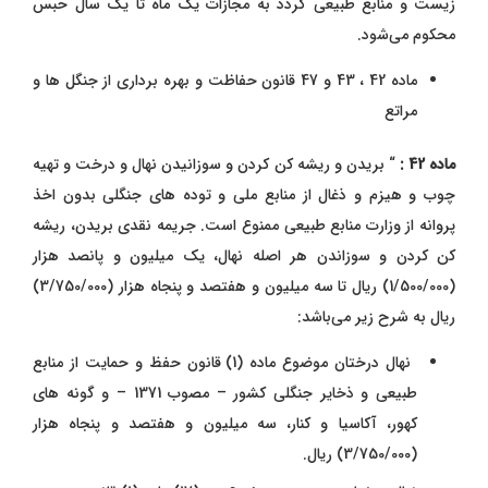
زیست و منابع طبیعی گردد به مجازات یک ماه تا یک سال حبس
محکوم می‌شود.
ماده 42 ، 43 و 47 قانون حفاظت و بهره برداری از جنگل ها و
مراتع
ماده 42 :
“
بریدن و ریشه ‌کن کردن و سوزانیدن نهال و درخت و تهیه
چوب و هیزم و ذغال از منابع ملی و توده های جنگلی بدون اخذ
پروانه از وزارت‌ منابع طبیعی ممنوع است. جریمه نقدی بریدن، ریشه
کن کردن و سوزاندن هر اصله نهال، یک میلیون و پانصد هزار
(1/500/000) ریال تا سه میلیون و هفتصد و پنجاه هزار (3/750/000)
ریال به شرح زیر می‌باشد:
نهال درختان موضوع ماده (1) قانون حفظ و حمایت از منابع
طبیعی و ذخایر جنگلی کشور – مصوب 1371 – و گونه های
کهور، آکاسیا و کنار، سه میلیون و هفتصد و پنجاه هزار
(3/750/000) ریال.