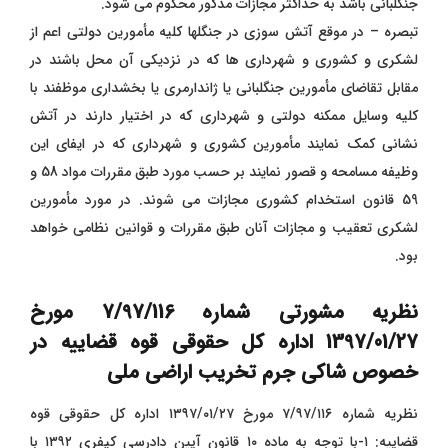
‌جنگلبانی باشد به حداکثر مجازات مذکور محکوم می‌ شود.
تبصره – در موقع آتش‌ سوزی در جنگلها کلیه مأمورین دولتی اعم از
لشکری و کشوری و شهرداری ها که در نزدیکی آن محل باشند در
مقابل تقاضای‌ مأمورین جنگلبانی یا ژاندارمری یا بخشداری موظفند با
کلیه وسایل ممکنه دولتی و شهرداری که در اختیار دارند در آتش
نشانی کمک نمایند مأمورین ‌کشوری و شهرداری که در ایفای این
وظیفه مسامحه و قصور نمایند بر حسب مورد طبق مقررات مواد 58 و
59 قانون استخدام کشوری مجازات‌ می ‌شوند. در مورد مأمورین
لشکری تعقیب و مجازات آنان طبق مقررات و قوانین نظامی خواهد
بود.
نظریه مشورتی شماره 7/97/116 مورخ
1397/01/27 اداره کل حقوقی قوه قضاییه در
خصوص شاکی جرم تخریب اراضی ملی
نظریه شماره ۷/۹۷/۱۱۶ مورخ ۱۳۹۷/۰۱/۲۷ اداره کل حقوقی قوه
قضاییه: ۱-با توجه به ماده ۱۰ قانون آیین دادرسی کیفری ۱۳۹۲ با