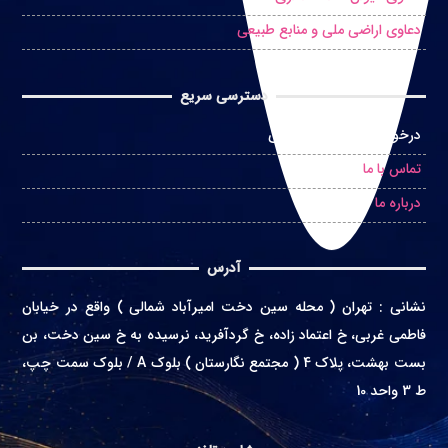
دعاوی اراضی ملی و منابع طبیعی
دسترسی سریع
درخواست مشاوره حضوری
تماس با ما
درباره ما
آدرس
نشانی
:
تهران ( محله سین دخت امیرآباد شمالی ) واقع در
خیابان
فاطمی غربی، خ اعتماد زاده، خ گردآفرید، نرسیده به خ سین دخت، بن
بست بهشت، پلاک 4 ( مجتمع نگارستان ) بلوک A / بلوک سمت چپ،
ط 3 واحد 10