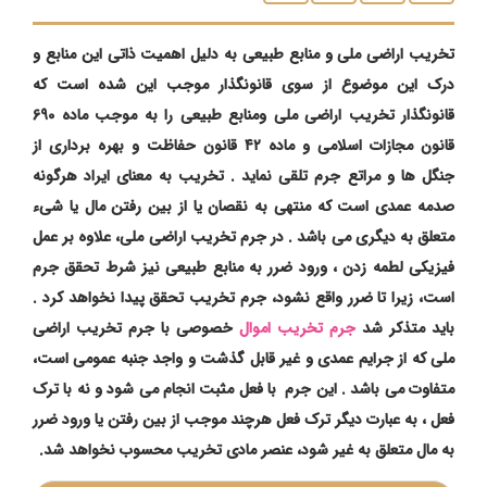
تخریب اراضی ملی و منابع طبیعی به دلیل اهمیت ذاتی این منابع و
درک این موضوع از سوی قانونگذار موجب این شده است که
قانونگذار تخریب اراضی ملی ومنابع طبیعی را به موجب ماده 690
قانون مجازات اسلامی و ماده ۴۲ قانون حفاظت و بهره برداری از
جنگل ها و مراتع جرم تلقی نماید . تخریب به معنای ایراد هرگونه
صدمه عمدی است که منتهی به نقصان یا از بین رفتن مال یا شیء
متعلق به دیگری می باشد . در جرم تخریب اراضی ملی، علاوه بر عمل
فیزیکی لطمه زدن ، ورود ضرر به منابع طبیعی نیز شرط تحقق جرم
است، زیرا تا ضرر واقع نشود، جرم تخریب تحقق پیدا نخواهد کرد .
باید متذکر شد
جرم تخریب اموال
خصوصی با
جرم تخریب اراضی
ملی که از جرایم عمدی و غیر قابل گذشت و واجد جنبه عمومی است،
متفاوت می باشد
. این جرم با فعل مثبت انجام می شود و نه با ترک
فعل ، به عبارت دیگر ترک فعل هرچند موجب از بین رفتن یا ورود ضرر
به مال متعلق به غیر شود، عنصر مادی تخریب محسوب نخواهد شد.