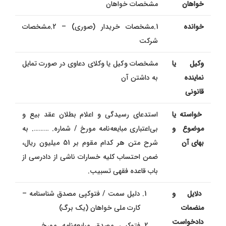
خواهان
مشخصات خواهان
خوانده
1.مشخصات خریدار (صوری) – 2.مشخصات
شرکت
وکیل یا
مشخصات وكیل یا وکلای دعاوی در صورت تمایل
نماینده
به داشتن آن
قانونی
خواسته یا
استدعای رسیدگی و اعلام بطلان عقد بیع و
موضوع و
بی‌اعتباری مبايعه‌نامه مورخ / شماره. ………. به
بهای آن
شرح متن هر کدام مقوم بر 51 میلیون ریال،
ضمن احتساب کلیه خسارات ناشی از دادرسی از
باب قاعده فقهی تسبیب.
دلایل و
دلیل سمت / فتوکپی مصدق شناسنامه –
منضمات
کارت ملی خواهان (یک برگ)
دادخواست
فتوکپی مصدق مبايعه‌نامه مورخ………..