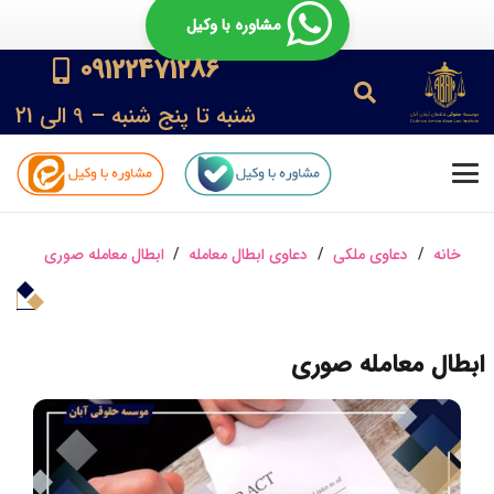
مشاوره با وکیل
09122471286
شنبه تا پنج شنبه – 9 الی 21
خانه
/
دعاوی ملکی
/
دعاوی ابطال معامله
/
ابطال معامله صوری
ابطال معامله صوری