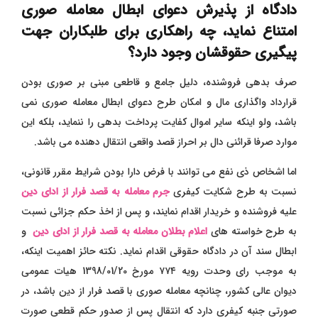
دادگاه از پذیرش دعوای ابطال معامله صوری
امتناع نماید، چه راهکاری برای طلبکاران جهت
پیگیری حقوقشان وجود دارد؟
صرف بدهی فروشنده، دلیل جامع و قاطعی مبنی بر صوری بودن
قرارداد واگذاری مال و امکان طرح دعوای ابطال معامله صوری نمی
باشد، ولو اینکه سایر اموال کفایت پرداخت بدهی را ننماید، بلکه این
موارد صرفا قرائنی دال بر احراز قصد واقعی انتقال دهنده می باشد
.
اما اشخاص ذی نفع می توانند با فرض دارا بودن شرایط مقرر قانونی،
نسبت به طرح شکایت کیفری
جرم معامله به قصد فرار از ادای دین
علیه فروشنده و خریدار اقدام نمایند، و پس از اخذ حکم جزائی نسبت
به طرح خواسته های
اعلام بطلان معامله به قصد فرار از ادای دین
و
ابطال سند آن در دادگاه حقوقی اقدام نماید. نکته حائز اهمیت اینکه،
به موجب رای وحدت رویه ۷۷۴ مورخ 1398/01/20 هیات عمومی
دیوان عالی کشور، چنانچه معامله صوری با قصد فرار از دین باشد، در
صورتی جنبه کیفری دارد که انتقال پس از صدور حکم قطعی صورت