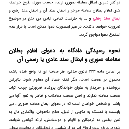
در کنار دعوای ابطال معامله صوری اولیه، حسب مورد، طرح خواسته
های اعلام بطلان معامله موخر و ابطال سند آن و ابطال عقد رهن و
ابطال سند رهنی
و …
به طرفیت تمامی ایادی ذی نفع در موضوع
ضرورت خواهد داشت. در غیر اینصورت دعوا ممکن است با قرار عدم
استماع دعوا مواجح گردد.
نحوه رسیدگی دادگاه به دعوای اعلام بطلان
معامله صوری و ابطال سند عادی یا رسمی آن
بر اساس ماده 223 قانون مدنی، هر معامله ای که واقع شده باشد،
محمول بر صحت است، مگر اینکه فساد آن معلوم شود. بنابراین
فروشنده و خریدار به عنوان خواندگان پرونده، ضرورتی جهت اثبات
صحت معامله ندارند و اصل صحت معاملات و ظاهر به نفع آنها می
باشد. و شخص خواهان است که در دعوای ابطال معامله صوری ، می
بایست با تمسک به دلایلی از قبیل، صلح بلاعوض، واگذاری مال به
ثمن بخس به نزدیکان و اقوام و دوستانش، ارائه گواهی شهادت
شهود، درخواست ارجاع امر به کارشناسی و تحقیقات و معاینات محلی