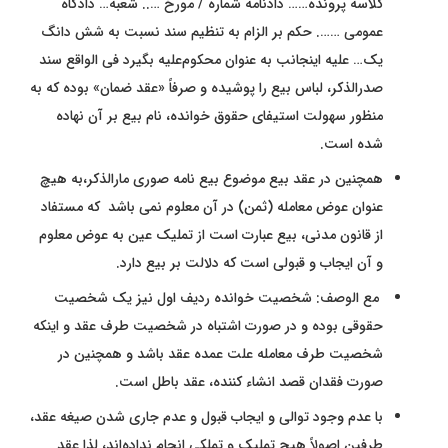
کلاسه پرونده…… دادنامه شماره / مورخ ….. شعبه… دادگاه
عمومی ……. حکم بر الزام به تنظیم سند نسبت به شش دانگ
یک… علیه اینجانب به عنوان محکوم‌علیه بگیرد فی الواقع سند
صدرالذکر، لباس بیع را پوشیده و صرفاً «عقد ضمان» بوده که به
منظور سهولت استیفای حقوق خوانده، نام بیع بر آن نهاده
شده است.
همچنین در عقد بیع موضوع بیع نامه صوری مارالذکر،به هیچ
عنوان عوض معامله (ثمن) در آن معلوم نمی باشد که مستفاد
از قانون مدنی، بیع عبارت است از تملیک عین به عوض معلوم
و آن ایجاب و قبولی است که دلالت بر بیع دارد.
مع الوصف: شخصیت خوانده ردیف اول نیز یک شخصیت
حقوقی بوده و در صورت اشتباه در شخصیت طرف عقد و اینکه
شخصیت طرف معامله علت عمده عقد باشد و همچنین در
صورت فقدان قصد انشاء کننده، عقد باطل است.
با عدم وجود توالی و ایجاب قبول و عدم جاری شدن صیغه عقد،
طرفین اصولاً هیچ تملیک و تملکی انجام نداده‌اند، لذا عقد