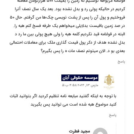
قولنامه مربوطه نوشتیم که زمین را بقیمت ۵۰۰ هزارتومان معامله
کردیم در حالیکه پولی رد و بدل نشده بود. بعد یک سال نصف آنرا
فروختیم و پول آن را پس از پشت نویسی چک‌ها من گرفتم. حال ۵۰
در صد زمین باقیست بدلایلی میخواهم یک طرفه فسخ کنم هبه را.
البته در قولنامه قید نکردیم کلمه هبه را ولی هیچ پولی بین ما رد د
بدل نشده هدف از دکر پول قیمت گذاری ملک برای معاملات احتمالی
بعدی بو د. الان میتونم نصف مات ه را پس بگیرم؟
پاسخ
موسسه حقوقی آبان
مارس 13, 2024 4:58 ب.ظ
با توجه به اینکه گفتید مبایعه نامه تنظیم کردید اگر بتوانید اثبات
کنید موضوع هبه شده است می توانید پس بگیرید
پاسخ
مجید فطرت